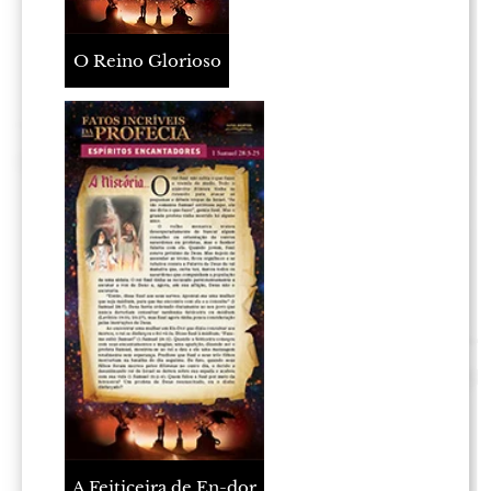
O Reino Glorioso
A Feiticeira de En-dor