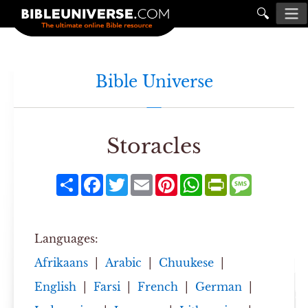
🔍
Bible Universe
Storacles
Share
Facebook
Twitter
Email
Pinterest
WhatsApp
PrintFriendly
Message
Languages:
Afrikaans
|
Arabic
|
Chuukese
|
English
|
Farsi
|
French
|
German
|