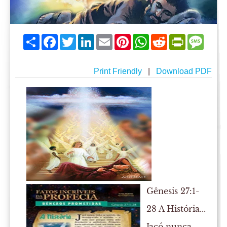
Share
Facebook
Twitter
LinkedIn
Email
Pinterest
WhatsApp
Reddit
PrintFriend
Mess
Print Friendly
|
Download PDF
Gênesis 27:1-
28 A História...
Jacó nunca