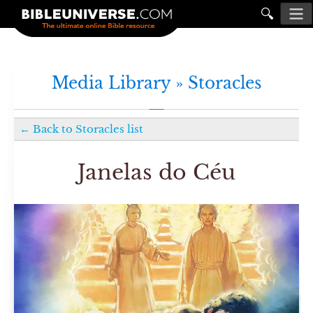
🔍
Media Library »
Storacles
←
Back to
Storacles
list
Janelas do Céu