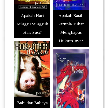
Apakah Hari
Apakah Kasih
Minggu Sungguh
Karunia Tuhan
Hari Suci?
Menghapus
Hukum-nya?
Babi dan Bahaya