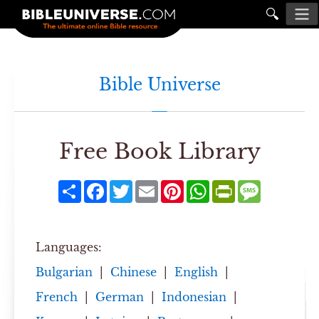
🔍
Bible Universe
Free Book Library
Share
Facebook
Twitter
Email
Pinterest
WhatsApp
PrintFriendly
Message
Languages:
Bulgarian
|
Chinese
|
English
|
French
|
German
|
Indonesian
|