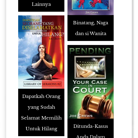
Lainnya
Binatang, Naga
dan si Wanita
Dapatkah Orang
yang Sudah
Selamat Memilih
Ditunda-Kasus
Untuk Hilang
Anda Dalam