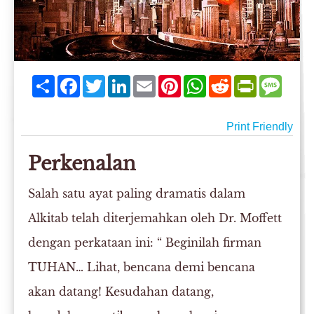
Share
Facebook
Twitter
LinkedIn
Email
Pinterest
WhatsApp
Reddit
PrintFriend
Mess
Print Friendly
Perkenalan
Salah satu ayat paling dramatis dalam
Alkitab telah diterjemahkan oleh Dr. Moffett
dengan perkataan ini: “ Beginilah firman
TUHAN… Lihat, bencana demi bencana
akan datang! Kesudahan datang,