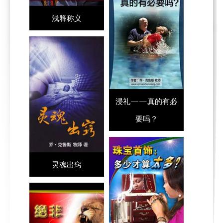
浅释称义
浸礼——真的有必
要吗？
灵魂出窍