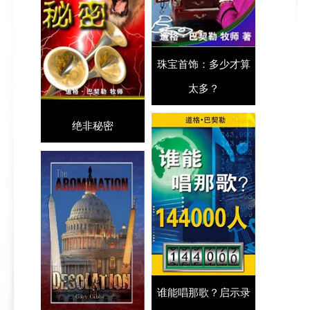
珠宝首饰：多少才算
太多？
绝非秘密
谁能唱那歌？启示录