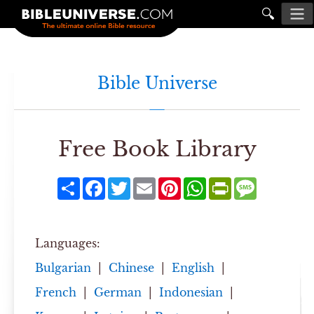
🔍
Bible Universe
Free Book Library
Share
Facebook
Twitter
Email
Pinterest
WhatsApp
PrintFriendly
Message
Languages:
Bulgarian
|
Chinese
|
English
|
French
|
German
|
Indonesian
|