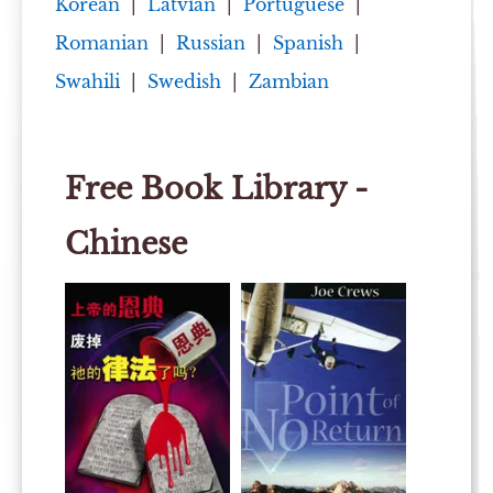
Korean
|
Latvian
|
Portuguese
|
Romanian
|
Russian
|
Spanish
|
Swahili
|
Swedish
|
Zambian
Free Book Library -
Chinese