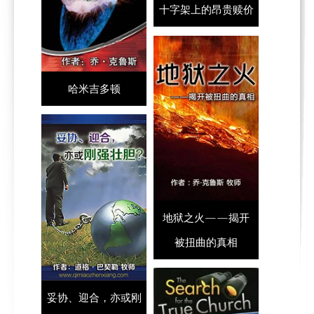
十字架上的昂贵赎价
哈米吉多顿
地狱之火——揭开
被扭曲的真相
妥协、迎合，亦或刚