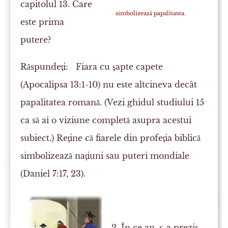
capitolul 13. Care
simbolizează papalitatea.
este prima
putere?
Răspundeţi:
Fiara cu şapte capete
(Apocalipsa 13:1-10) nu este altcineva decât
papalitatea romană. (Vezi ghidul studiului 15
ca să ai o viziune completă asupra acestui
subiect.) Reţine că fiarele din profeţia biblică
simbolizează naţiuni sau puteri mondiale
(Daniel 7:17, 23).
2. În ce an, s-a prezis