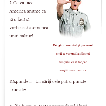
7. Ce va face
America anume ca
să o facă să
vorbească asemenea
unui balaur?
Religia apostaziată şi guvernul
civil se vor uni la sfârşitul
timpului ca să forţeze
conştiinţa oamenilor.
Răspundeţi:
Urmăriţi cele patru puncte
cruciale: