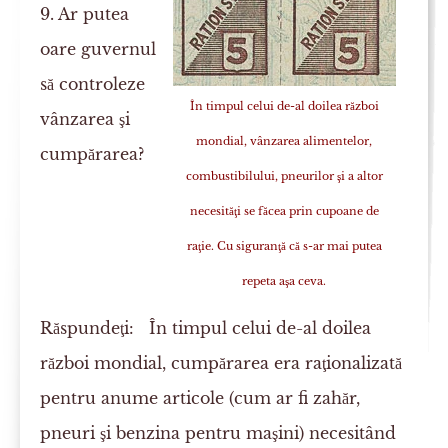
9. Ar putea
oare guvernul
să controleze
În timpul celui de-al doilea război
vânzarea şi
mondial, vânzarea alimentelor,
cumpărarea?
combustibilului, pneurilor şi a altor
necesităţi se făcea prin cupoane de
raţie. Cu siguranţă că s-ar mai putea
repeta aşa ceva.
Răspundeţi:
În timpul celui de-al doilea
război mondial, cumpărarea era raţionalizată
pentru anume articole (cum ar fi zahăr,
pneuri şi benzina pentru maşini) necesitând