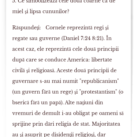
5. Ce simbolizează cele două coarne ca de
miel şi lipsa cununilor?
Răspundeţi:
Cornele reprezintă regi şi
regate sau guverne (Daniel 7:24 8:21). În
acest caz, ele reprezintă cele două principii
după care se conduce America: libertate
civilă şi religioasă. Aceste două principii de
guvernare s-au mai numit "republicanism"
(un guvern fără un rege) şi "protestantism" (o
bserică fără un papă). Alte naţiuni din
vremuri de demult i-au obligat pe oameni să
sprijine prin dări religia de stat. Majoritatea
au şi asuprit pe disidenţii religioşi, dar