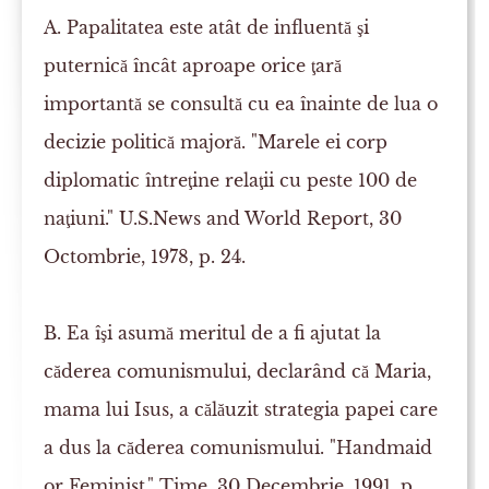
A.
Papalitatea este atât de influentă şi
puternică încât aproape orice ţară
importantă se consultă cu ea înainte de lua o
decizie politică majoră. "Marele ei corp
diplomatic întreţine relaţii cu peste 100 de
naţiuni."
U.S.News and World Report
, 30
Octombrie, 1978, p. 24.
B.
Ea îşi asumă meritul de a fi ajutat la
căderea comunismului, declarând că Maria,
mama lui Isus, a călăuzit strategia papei care
a dus la căderea comunismului. "Handmaid
or Feminist,"
Time
, 30 Decembrie, 1991, p.