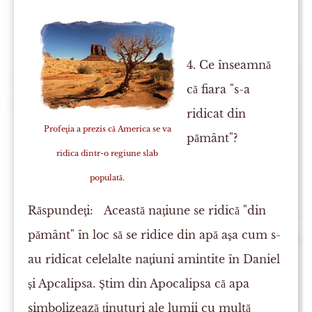
4. Ce înseamnă
că fiara "s-a
ridicat din
Profeţia a prezis că America se va
pământ"?
ridica dintr-o regiune slab
populată.
Răspundeţi:
Această naţiune se ridică "din
pământ" în loc să se ridice din apă aşa cum s-
au ridicat celelalte naţiuni amintite în Daniel
şi Apcalipsa. Ştim din Apocalipsa că apa
simbolizează ţinuturi ale lumii cu multă