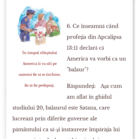
6. Ce înseamnă când
profeţia din Apcalipsa
13:11 declară că
În timpul sfârşitului
America va vorbi ca un
America îi va sili pe
"balaur"?
oameni fie să se închine,
Răspundeţi:
Aşa cum
fie să fie pedepsiţi.
am aflat în ghidul
studiului 20, balaurul este Satana, care
lucrează prin diferite guverne ale
pământului ca să-şi instaureze împărăţia lui