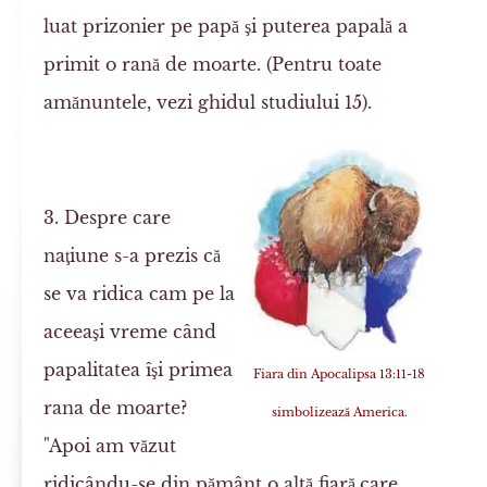
luat prizonier pe papă şi puterea papală a
primit o rană de moarte. (Pentru toate
amănuntele, vezi ghidul studiului 15).
3. Despre care
naţiune s-a prezis că
se va ridica cam pe la
aceeaşi vreme când
papalitatea îşi primea
Fiara din Apocalipsa 13:11-18
rana de moarte?
simbolizează America.
"Apoi am văzut
ridicându-se din pământ o altă fiară,care