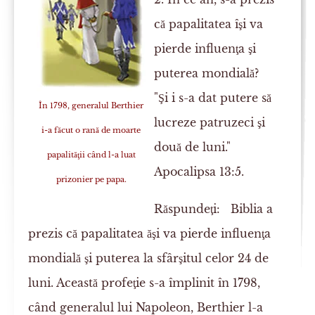
că papalitatea îşi va
pierde influenţa şi
puterea mondială?
"Şi i s-a dat putere să
În 1798, generalul Berthier
lucreze patruzeci şi
i-a făcut o rană de moarte
două de luni."
papalităţii când l-a luat
Apocalipsa 13:5.
prizonier pe papa.
Răspundeţi:
Biblia a
prezis că papalitatea ăşi va pierde influenţa
mondială şi puterea la sfârşitul celor 24 de
luni. Această profeţie s-a împlinit în 1798,
când generalul lui Napoleon, Berthier l-a