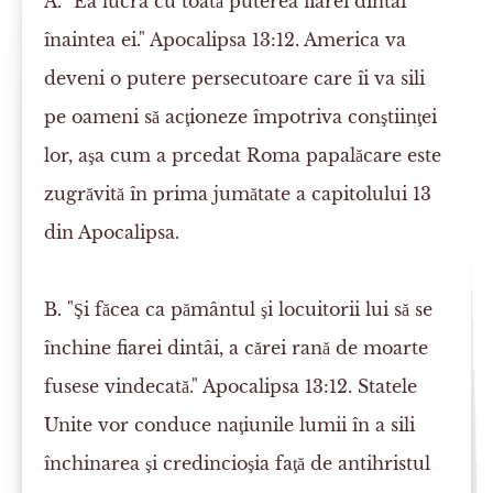
A. "Ea lucra cu toată puterea fiarei dintâi
înaintea ei." Apocalipsa 13:12.
America va
deveni o putere persecutoare care îi va sili
pe oameni să acţioneze împotriva conştiinţei
lor, aşa cum a prcedat Roma papalăcare este
zugrăvită în prima jumătate a capitolului 13
din Apocalipsa.
B. "Şi făcea ca pământul şi locuitorii lui să se
închine fiarei dintâi, a cărei rană de moarte
fusese vindecată." Apocalipsa 13:12.
Statele
Unite vor conduce naţiunile lumii în a sili
închinarea şi credincioşia faţă de antihristul