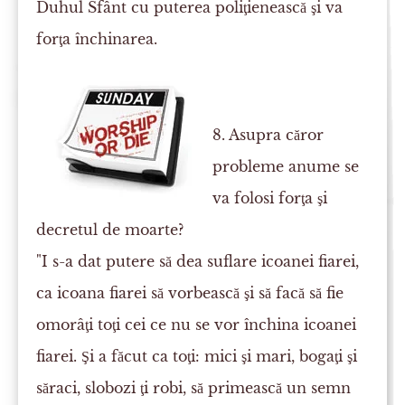
Duhul Sfânt cu puterea poliţienească şi va
forţa închinarea.
8. Asupra căror
probleme anume se
va folosi forţa şi
decretul de moarte?
"I s-a dat putere să dea suflare icoanei fiarei,
ca icoana fiarei să vorbească şi să facă să fie
omorâţi toţi cei ce nu se vor închina icoanei
fiarei. Şi a făcut ca toţi: mici şi mari, bogaţi şi
săraci, slobozi ţi robi, să primească un semn