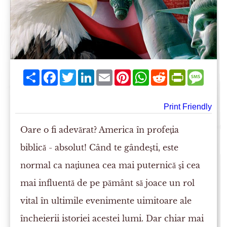
Share
Facebook
Twitter
LinkedIn
Email
Pinterest
WhatsApp
Reddit
PrintFriend
Mess
Print Friendly
Oare o fi adevărat? America în profeţia
biblică - absolut! Când te gândeşti, este
normal ca naţiunea cea mai puternică şi cea
mai influentă de pe pământ să joace un rol
vital în ultimile evenimente uimitoare ale
încheierii istoriei acestei lumi. Dar chiar mai