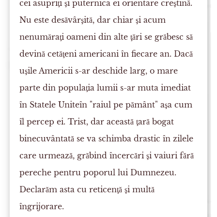
cei asupriţi şi puternica ei orientare creştină.
Nu este desăvârşită, dar chiar şi acum
nenumăraţi oameni din alte ţări se grăbesc să
devină cetăţeni americani în fiecare an. Dacă
uşile Americii s-ar deschide larg, o mare
parte din populaţia lumii s-ar muta imediat
în Statele Uniteîn "raiul pe pământ" aşa cum
îl percep ei. Trist, dar această ţară bogat
binecuvântată se va schimba drastic în zilele
care urmează, grăbind încercări şi vaiuri fără
pereche pentru poporul lui Dumnezeu.
Declarăm asta cu reticenţă şi multă
îngrijorare.