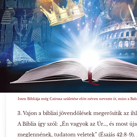
Isten Bibliája még Czírusz születése előtt néven nevezte őt, mint a B
3. Vajon a bibliai jövendölések megerősítik az ihl
A Biblia így szól: „Én vagyok az Úr…, és most úja
meglennének, tudatom veletek” (Ésaiás 42:8-9).