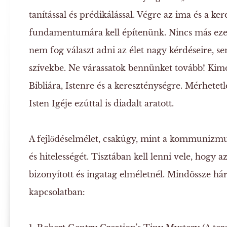
tanítással és prédikálással. Végre az ima és a ke
fundamentumára kell építenünk. Nincs más ez
nem fog választ adni az élet nagy kérdéseire, s
szívekbe. Ne várassatok bennünket tovább! Ki
Bibliára, Istenre és a kereszténységre. Mérhete
Isten Igéje ezúttal is diadalt aratott.
A fejlődéselmélet, csakúgy, mint a kommunizmu
és hitelességét. Tisztában kell lenni vele, hogy
bizonyított és ingatag elméletnél. Mindössze h
kapcsolatban: