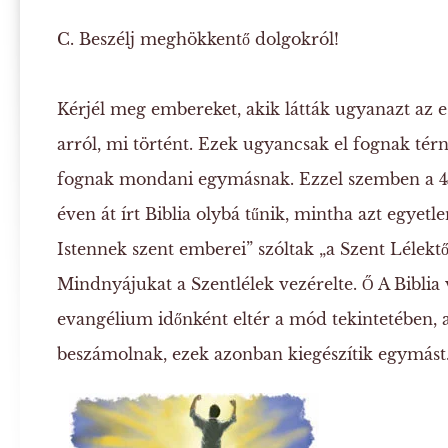
C. Beszélj meghökkentő dolgokról!
Kérjél meg embereket, akik látták ugyanazt az
arról, mi történt. Ezek ugyancsak el fognak tér
fognak mondani egymásnak. Ezzel szemben a 40 
éven át írt Biblia olybá tűnik, mintha azt egyetl
Istennek szent emberei” szóltak „a Szent Lélektől 
Mindnyájukat a Szentlélek vezérelte. Ő A Biblia 
evangélium időnként eltér a mód tekintetében,
beszámolnak, ezek azonban kiegészítik egymást