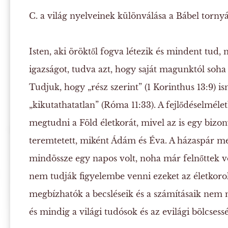
C.
a világ nyelveinek különválása a Bábel tornyán
Isten, aki öröktől fogva létezik és mindent tud
igazságot, tudva azt, hogy saját magunktól soh
Tudjuk, hogy „rész szerint” (1 Korinthus 13:9) i
„kikutathatatlan” (Róma 11:33). A fejlődéselmél
megtudni a Föld életkorát, mivel az is egy bizo
teremtetett, miként Ádám és Éva. A házaspár 
mindössze egy napos volt, noha már felnőttek 
nem tudják figyelembe venni ezeket az életkoro
megbízhatók a becsléseik és a számításaik nem 
és mindig a világi tudósok és az evilági bölcsesség