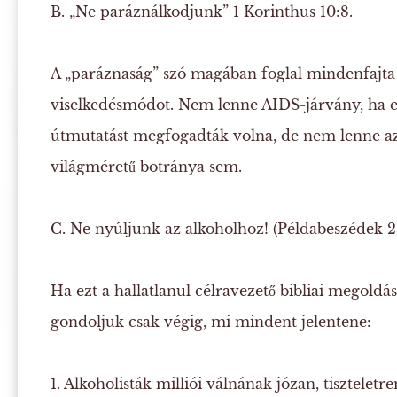
B. „Ne paráználkodjunk”
1 Korinthus 10:8.
A „paráznaság” szó magában foglal mindenfajta 
viselkedésmódot. Nem lenne AIDS-járvány, ha ez
útmutatást megfogadták volna, de nem lenne az
világméretű botránya sem.
C. Ne nyúljunk az alkoholhoz!
(Példabeszédek 2
Ha ezt a hallatlanul célravezető bibliai megoldás
gondoljuk csak végig, mi mindent jelentene:
1. Alkoholisták milliói válnának józan, tisztelet