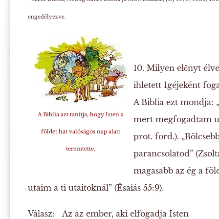
engedélyezve.
10. Milyen előnyt élve
ihletett Igéjeként foga
A Biblia ezt mondja:
A Biblia azt tanítja, hogy Isten a
mert megfogadtam uta
földet hat valóságos nap alatt
prot. ford.). „Bölcseb
teremtette.
parancsolatod” (Zsolt
magasabb az ég a föl
utaim a ti utaitoknál” (Ésaiás 55:9).
Válasz:
Az az ember, aki elfogadja Isten