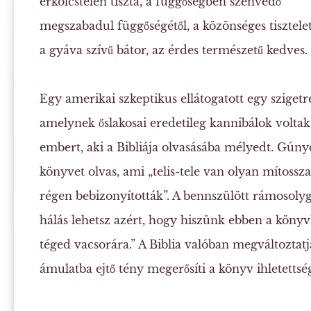
erkölcstelen tiszta, a függőségben szenvedő
megszabadul függőségétől, a közönséges tisztele
a gyáva szívű bátor, az érdes természetű kedves.
Egy amerikai szkeptikus ellátogatott egy szigetr
amelynek őslakosai eredetileg kannibálok voltak
embert, aki a Bibliája olvasásába mélyedt. Gúny
könyvet olvas, ami „telis-tele van olyan mítossz
régen bebizonyították”. A bennszülött rámosolyg
hálás lehetsz azért, hogy hiszünk ebben a köny
téged vacsorára.” A Biblia valóban megváltoztatj
ámulatba ejtő tény megerősíti a könyv ihletettség