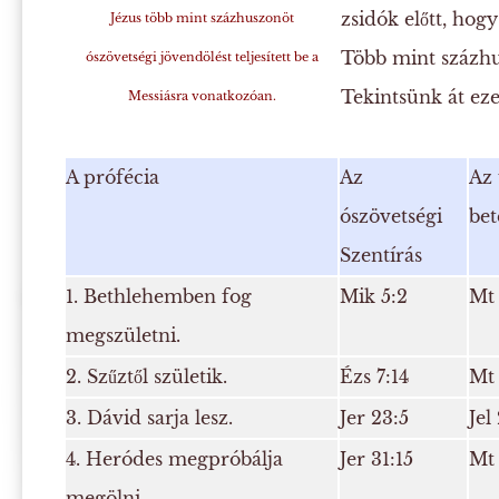
zsidók előtt, hogy
Jézus több mint százhuszonöt
Több mint százhus
ószövetségi jövendölést teljesített be a
Tekintsünk át eze
Messiásra vonatkozóan.
A prófécia
Az
Az 
ószövetségi
bet
Szentírás
1. Bethlehemben fog
Mik 5:2
Mt 
megszületni.
2. Szűztől születik.
Ézs 7:14
Mt 
3. Dávid sarja lesz.
Jer 23:5
Jel
4. Heródes megpróbálja
Jer 31:15
Mt 
megölni.