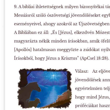
9. A bibliai ihletettségnek milyen bizonyítékai 
Messiásról szóló ószövetségi jövendöléseket egy
eseményeivel, ahogy azokról az Újszövetségben
A Bibliában ez áll: „És [Jézus], elkezdvén Mózes
magyarázta nékik minden írásokban, amik őfelől
[Apollós] hatalmasan meggyőzte a zsidókat nyil
Írásokból, hogy Jézus a Krisztus” (ApCsel 18:28).
Válasz:
Az eljöven
jövendölések ann
egyértelműen telj
hogy mind Jézus,
próféciákat haszn