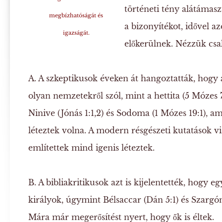
történeti tény alátámas
megbízhatóságát és
a bizonyítékot, idővel a
igazságát.
előkerülnek. Nézzük csak
A.
A szkeptikusok éveken át hangoztatták, hogy 
olyan nemzetekről szól, mint a hettita (5 Mózes 7
Ninive (Jónás 1:1,2) és Sodoma (1 Mózes 19:1), a
léteztek volna. A modern résgészeti kutatások v
említettek mind igenis léteztek.
B.
A bibliakritikusok azt is kijelentették, hogy e
királyok, úgymint Bélsaccar (Dán 5:1) és Szargón
Mára már megerősítést nyert, hogy ők is éltek.