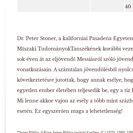
40
Dr. Peter Stoner, a kaliforniai Pasadena Egyete
Műszaki TudományokTanszékének korábbi vezető
sok éven át az eljövendő Messiásról szóló jöven
vonatkozásain. A számtalan jövendölésből nyolcat
következtetésre jutottak, hogy annak esélye, ho
egyetlen ember életében teljesedik be, egy a t
Mi lenne akkor vajon az esély a több mint száz
esetén. Ez egyszerűen maga a lehetetlenség!
*
Szent Biblia, A King James Biblia javított kiadása
, (C) 1979, 1980, 19