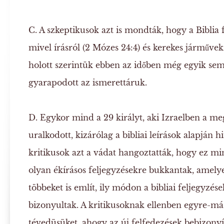
C.
A szkeptikusok azt is mondták, hogy a Biblia
mivel írásról (2 Mózes 24:4) és kerekes járművek
holott szerintük ebben az időben még egyik sem
gyarapodott az ismerettáruk.
D.
Egykor mind a 29 királyt, aki Izraelben a meg
uralkodott, kizárólag a bibliai leírások alapján hi
kritikusok azt a vádat hangoztatták, hogy ez m
olyan ékírásos feljegyzésekre bukkantak, amelye
többeket is említ, ily módon a bibliai feljegyzé
bizonyultak. A kritikusoknak ellenben egyre-más
tévedüsüket, ahogy az új felfedezések bebizonyí