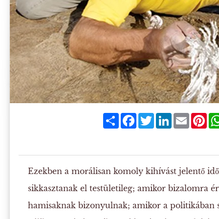
Share
Facebook
Twitter
LinkedIn
Email
Pin
Ezekben a morálisan komoly kihívást jelentő id
sikkasztanak el testületileg; amikor bizalomra ér
hamisaknak bizonyulnak; amikor a politikában