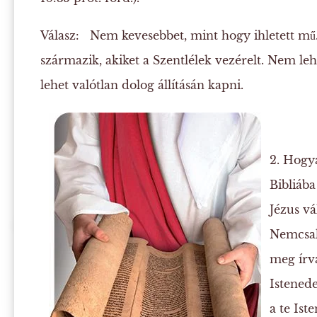
Válasz:
Nem kevesebbet, mint hogy ihletett mű.
származik, akiket a Szentlélek vezérelt. Nem le
lehet valótlan dolog állításán kapni.
2. Hogya
Bibliába
Jézus vá
Nemcsak
meg írva
Istenede
a te Ist