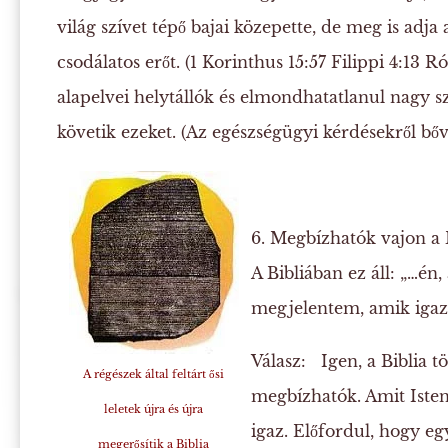
világ szívet tépő bajai közepette, de meg is adja
csodálatos erőt. (1 Korinthus 15:57 Filippi 4:13 R
alapelvei helytállók és elmondhatatlanul nagy s
követik ezeket. (Az egészségügyi kérdésekről bő
6. Megbízhatók vajon a B
A Bibliában ez áll: „…én,
megjelentem, amik igazak
Válasz:
Igen, a Biblia tö
A régészek által feltárt ősi
megbízhatók. Amit Iste
leletek újra és újra
igaz. Előfordul, hogy eg
megerősítik a Biblia