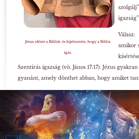
szolgálj”
igazság” 
Válasz:
J
Jézus idézte a Bibliát, és kijelentette, hogy a Biblia
amikor s
igaz.
kísértése
Szentírás igazság (vö. János 17:17). Jézus gyakran
gyanánt, amely dönthet abban, hogy amiket tanít