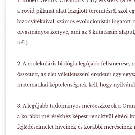
1.
Robert Gentry
Creation's Tiny Mystery (A ter
a rövid pillanat alatt lezajlott teremtésről szól e
bizonyítékaival, számos evolucionistát ingatott 
olvasmányos könyve, ami az ő kutatásain alapul
nél.)
2.
A molekuláris biológia legújabb felismerése, m
összetett, az élet véletlenszerű eredetét egy egys
matematikai képtelenségnek kell, hogy nyilvánít
3.
A legújabb tudományos mérőeszközök a Gran
a korábbi mérésekhez képest rendkívül eltérő ko
fejlődéselmélet híveinek és korábbi méréseinek