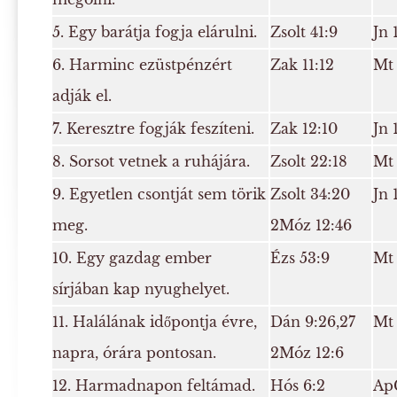
5. Egy barátja fogja elárulni.
Zsolt 41:9
Jn 
6. Harminc ezüstpénzért
Zak 11:12
Mt 
adják el.
7. Keresztre fogják feszíteni.
Zak 12:10
Jn 
8. Sorsot vetnek a ruhájára.
Zsolt 22:18
Mt 
9. Egyetlen csontját sem törik
Zsolt 34:20
Jn 
meg.
2Móz 12:46
10. Egy gazdag ember
Ézs 53:9
Mt 
sírjában kap nyughelyet.
11. Halálának időpontja évre,
Dán 9:26,27
Mt 
napra, órára pontosan.
2Móz 12:6
12. Harmadnapon feltámad.
Hós 6:2
ApC