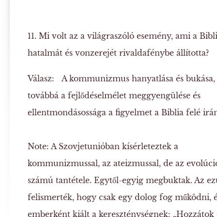
11. Mi volt az a világraszóló esemény, ami a Bibl
hatalmát és vonzerejét rivaldafénybe állította?
Válasz:
A kommunizmus hanyatlása és bukása,
továbbá a fejlődéselmélet meggyengülése és
ellentmondásossága a figyelmet a Biblia felé irán
Note:
A Szovjetunióban kísérleteztek a
kommunizmussal, az ateizmussal, de az evolúció
számú tantétele. Egytől-egyig megbuktak. Az e
felismerték, hogy csak egy dolog fog működni, 
emberként kiált a kereszténységnek: „Hozzátok e