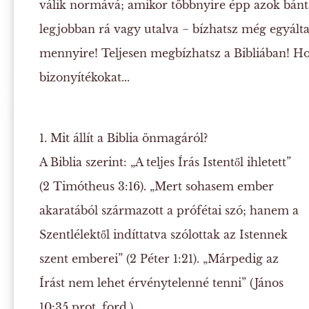
válik normává; amikor többnyire épp azok bánt
legjobban rá vagy utalva − bízhatsz még egyál
mennyire! Teljesen megbízhatsz a Bibliában! H
bizonyítékokat...
1. Mit állít a Biblia önmagáról?
A Biblia szerint: „A teljes Írás Istentől ihletett”
(2 Timótheus 3:16). „Mert sohasem ember
akaratából származott a prófétai szó; hanem a
Szentlélektől indíttatva szólottak az Istennek
szent emberei” (2 Péter 1:21). „Márpedig az
Írást nem lehet érvénytelenné tenni” (János
10:35 prot. ford.).