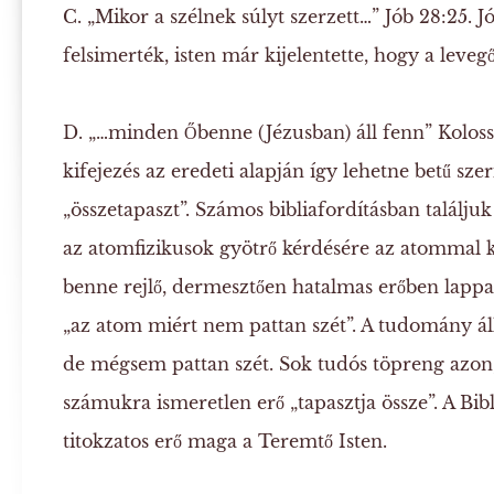
C. „Mikor a szélnek súlyt szerzett…”
Jób 28:25. Jó
felsimerték, isten már kijelentette, hogy a leveg
D. „…minden Őbenne (Jézusban) áll fenn”
Koloss
kifejezés az eredeti alapján így lehetne betű szeri
„összetapaszt”. Számos bibliafordításban találjuk 
az atomfizikusok gyötrő kérdésére az atommal k
benne rejlő, dermesztően hatalmas erőben lapp
„az atom miért nem pattan szét”. A tudomány áll
de mégsem pattan szét. Sok tudós töpreng azon,
számukra ismeretlen erő „tapasztja össze”. A Bib
titokzatos erő maga a Teremtő Isten.