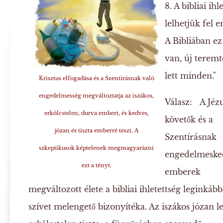
8. A bibliai i
lelhetjük fel 
A Bibliában ez 
van, új teremt
lett minden."
Krisztus elfogadása és a Szentírásnak való
engedelmesség megváltoztatja az iszákos,
Válasz:
A Jézu
erkölcstelen, durva embert, és kedves,
követők és a
józan és tiszta emberré teszi. A
Szentírásnak
szkeptikusok képtelenek megmagyarázni
engedelmeske
ezt a tényt.
emberek
megváltozott élete a bibliai ihletettség leginkább
szívet melengető bizonyítéka. Az iszákos józan le