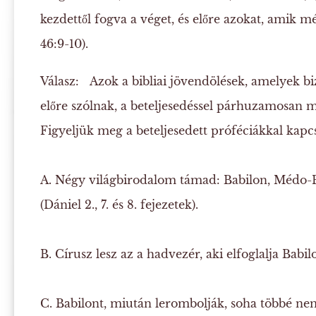
kezdettől fogva a véget, és előre azokat, amik 
46:9-10).
Válasz:
Azok a bibliai jövendölések, amelyek bi
előre szólnak, a beteljesedéssel párhuzamosan me
Figyeljük meg a beteljesedett próféciákkal kapcs
A.
Négy világbirodalom támad: Babilon, Médo-P
(Dániel 2., 7. és 8. fejezetek).
B.
Círusz lesz az a hadvezér, aki elfoglalja Babilon
C.
Babilont, miután lerombolják, soha többé nem