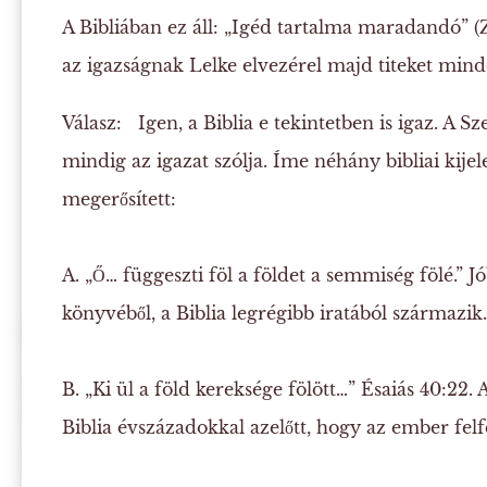
A Bibliában ez áll: „Igéd tartalma maradandó” (Zs
az igazságnak Lelke elvezérel majd titeket minde
Válasz:
Igen, a Biblia e tekintetben is igaz. A Szen
mindig az igazat szólja. Íme néhány bibliai kije
megerősített:
A. „Ő… függeszti föl a földet a semmiség fölé.”
Jó
könyvéből, a Biblia legrégibb iratából származik.
B. „Ki ül a föld kereksége fölött…”
Ésaiás 40:22. 
Biblia évszázadokkal azelőtt, hogy az ember fel