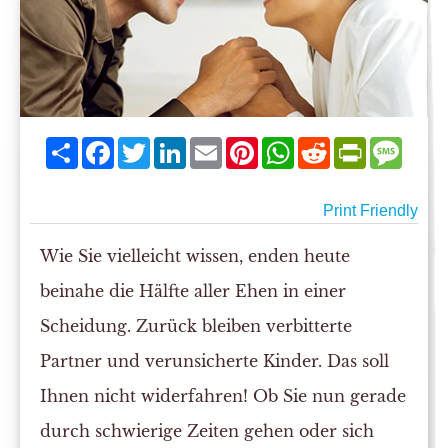
Share
Facebook
Twitter
LinkedIn
Email
Pinterest
WhatsApp
Reddit
PrintFriend
Mess
Print Friendly
Wie Sie vielleicht wissen, enden heute
beinahe die Hälfte aller Ehen in einer
Scheidung. Zurück bleiben verbitterte
Partner und verunsicherte Kinder. Das soll
Ihnen nicht widerfahren! Ob Sie nun gerade
durch schwierige Zeiten gehen oder sich