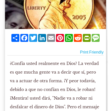
Share
Facebook
Twitter
LinkedIn
Email
Pinterest
WhatsApp
Reddit
PrintFriend
Mess
Print Friendly
¿Confía usted realmente en Dios? La verdad
es que mucha gente va a decir que sí, pero
va a actuar de otra forma. ¡Y peor todavía,
debido a que no confían en Dios, le roban!
¡Mentira! usted dirá, "Nadie va a robar ni
desfalcar el dinero de Dios". Pero el mensaje