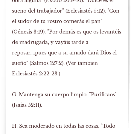
obra alguna" (Exodo 20:9-10). "Dulce es el
sueño del trabajador" (Eclesiastés 5:12). "Con
el sudor de tu rostro comerás el pan"
(Génesis 3:19). "Por demás es que os levantéis
de madrugada, y vayáis tarde a
reposar,...pues que a su amado dará Dios el
sueño" (Salmos 127:2). (Ver tambien
Eclesiastés 2:22-23.)
G. Mantenga su cuerpo limpio.
"Purificaos"
(Isaías 52:11).
H. Sea moderado en todas las cosas.
"Todo