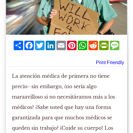
Share
Facebook
Twitter
LinkedIn
Email
Pinterest
WhatsApp
Reddit
PrintFriend
Mess
Print Friendly
La atención médica de primera no tiene
precio--sin embargo, ¿no sería algo
maraavilloso si no necesitáramos más a los
médicos? ¿Sabe usted que hay una forma
garantizada para que muchos médicos se
queden sin trabajo? ¡Cuide su cuerpo! Los