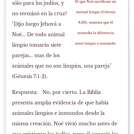
El que Noé sacrificase un
sólo para los judíos, y
animal limpio (Génesis
no terminó en la cruz?
8:20), muestra que él
"Dijo luego Jehová a
entendía la diferencia
Noé... De todo animal
entre limpio e inmundo.
limpio tomarás siete
parejas... mas de los
animales que no son limpios, una pareja"
(Génesis 7:1-2).
Respuesta:
No, por cierto. La Biblia
presenta amplia evidencia de que había
animales limpios e inmundos desde la
misma creación. Noé vivió mucho antes de