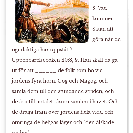
8. Vad
kommer
Satan att
göra när de
ogudaktiga har uppstått?
Uppenbarelseboken 20:8, 9. Han skall då gå
ut för att ______ de folk som bo vid
jordens fyra hörn, Gog och Magog, och
samla dem till den stundande striden; och
de äro till antalet såsom sanden i havet. Och
de draga fram över jordens hela vidd och
omringa
de heligas läger och "den älskade
staden".