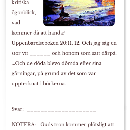
kritiska
ögonblick,
vad
kommer då att hända?
Uppenbarelseboken 20:11, 12. Och jag såg en
stor
vit
______ och honom som satt därpå.
...Och de döda blevo
dömda
efter sina
gärningar, på grund av det som var
upptecknat i böckerna.
Svar: ____________________
NOTERA:
Guds tron kommer plötsligt att