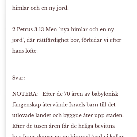
himlar och en ny jord.
2 Petrus 3:13
Men "nya himlar och en ny
jord", där
rättfärdighet
bor, förbidar vi efter
hans löfte.
Svar: ____________________
NOTERA:
Efter de 70 åren av babylonisk
fångenskap återvände Israels barn till det
utlovade landet och byggde åter upp staden.
Efter de tusen åren får de heliga bevittna
hur Jesus skapar en ny himmel (vad vi kallar