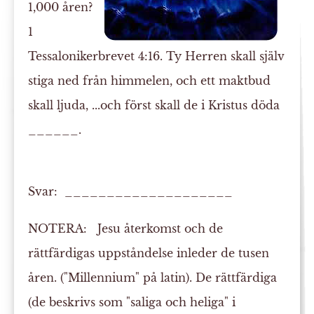
1,000 åren?
1
Tessalonikerbrevet 4:16. Ty
Herren
skall själv
stiga ned
från himmelen, och ett maktbud
skall ljuda, ...och först skall de i Kristus döda
______.
Svar: ____________________
NOTERA:
Jesu återkomst och de
rättfärdigas uppståndelse inleder de tusen
åren. ("Millennium" på latin). De rättfärdiga
(de beskrivs som "saliga och heliga" i