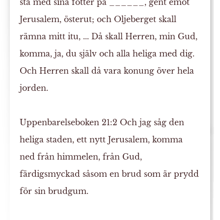
stå med sina fötter på ______, gent emot
Jerusalem, österut; och Oljeberget skall
rämna
mitt itu, ... Då skall Herren, min Gud,
komma, ja, du själv och alla heliga med dig.
Och Herren skall då vara konung över hela
jorden.
Uppenbarelseboken 21:2
Och jag såg den
heliga staden, ett nytt Jerusalem, komma
ned
från
himmelen
, från Gud,
färdigsmyckad såsom en brud som är prydd
för sin brudgum.