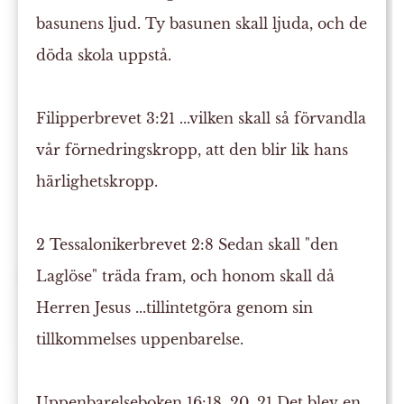
basunens ljud. Ty basunen skall ljuda, och de
döda skola uppstå.
Filipperbrevet 3:21
...vilken skall så förvandla
vår förnedringskropp, att den blir lik hans
härlighetskropp
.
2 Tessalonikerbrevet 2:8
Sedan skall "den
Laglöse" träda fram, och honom skall då
Herren Jesus ...
tillintetgöra
genom sin
tillkommelses uppenbarelse.
Uppenbarelseboken 16:18, 20, 21
Det blev en