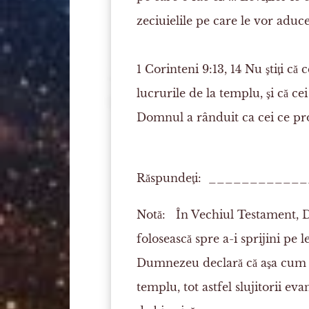
zeciuielile
pe care le vor aduce
1 Corinteni 9:13, 14
Nu ştiţi că 
lucrurile de la templu, şi că cei
Domnul a rânduit ca cei ce
pr
Răspundeţi: ___________
Notă:
În Vechiul Testament, Du
folosească spre a-i sprijini pe l
Dumnezeu declară că aşa cum pr
templu, tot astfel slujitorii eva