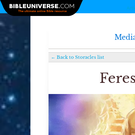
Arti
Media
←
Back to
Storacles
list
Feres