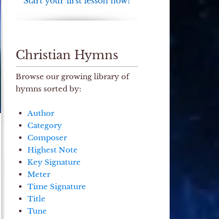
Start your first lesson now!
Christian Hymns
Browse our growing library of
hymns sorted by:
Author
Category
Composer
Highest Note
Key Signature
Meter
Time Signature
Title
Tune