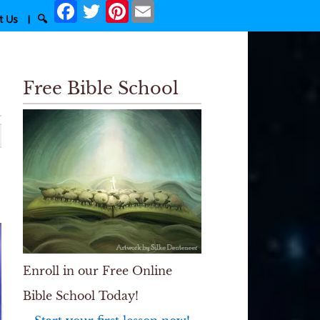
Facebook
Twitter
Pinterest
Email
t Us
|
🔍
Free Bible School
Enroll in our Free Online
Bible School Today!