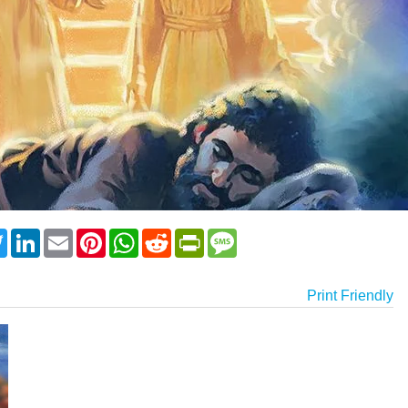
ebook
Twitter
LinkedIn
Email
Pinterest
WhatsApp
Reddit
PrintFriendly
Message
Print Friendly