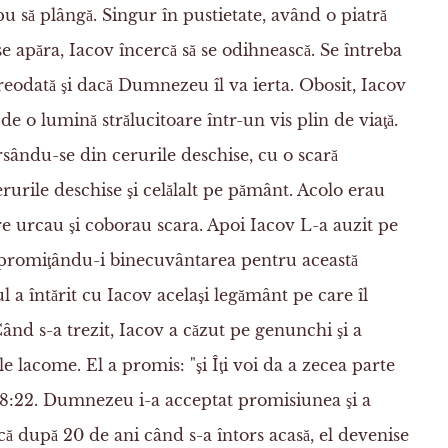
cepu să plângă. Singur în pustietate, având o piatră
se apăra, Iacov încercă să se odihnească. Se întreba
vreodată şi dacă Dumnezeu îl va ierta. Obosit, Iacov
e o lumină strălucitoare într-un vis plin de viaţă.
sându-se din cerurile deschise, cu o scară
urile deschise şi celălalt pe pământ. Acolo erau
re urcau şi coborau scara. Apoi Iacov L-a auzit pe
promiţându-i binecuvântarea pentru această
a întărit cu Iacov acelaşi legământ pe care îl
ând s-a trezit, Iacov a căzut pe genunchi şi a
ale lacome. El a promis: "şi Îţi voi da a zecea parte
28:22. Dumnezeu i-a acceptat promisiunea şi a
 că după 20 de ani când s-a întors acasă, el devenise