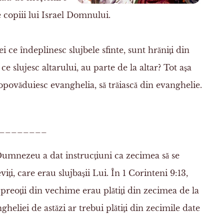
 copiii lui Israel Domnului.
cei ce îndeplinesc
slujbele sfinte
, sunt
hrăniţi
din
 ce slujesc altarului, au parte de la altar? Tot aşa
opovăduiesc
evanghelia, să trăiască din evanghelie.
_________
mnezeu a dat instrucţiuni ca zecimea să se
eviţi, care erau slujbaşii Lui. În 1 Corinteni 9:13,
eoţii din vechime erau plătiţi din zecimea de la
ngheliei de astăzi ar trebui plătiţi din zecimile date