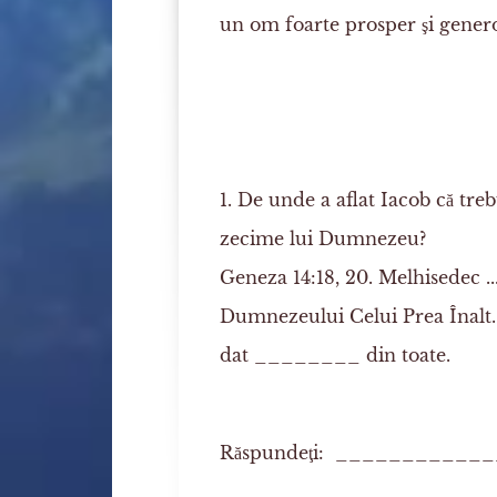
un om foarte prosper şi genero
1. De unde a aflat Iacob că treb
zecime lui Dumnezeu?
Geneza 14:18, 20. Melhisedec ...
Dumnezeului Celui Prea Înalt. .
dat ________ din toate.
Răspundeţi: ___________