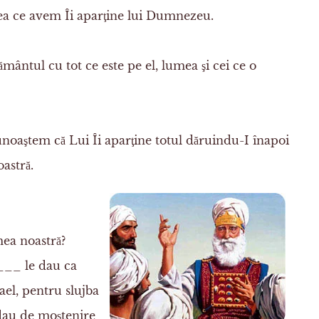
ea ce avem Îi aparţine lui Dumnezeu.
ântul cu tot ce este pe el, lumea şi cei ce o
oaştem că Lui Îi aparţine totul dăruindu-I înapoi
astră.
ea noastră?
____ le dau ca
ael, pentru slujba
e dau de moştenire