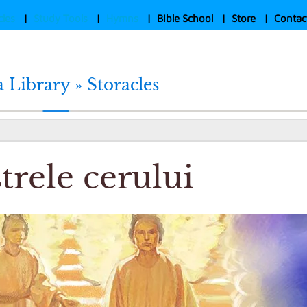
cles
|
Study Tools
|
Hymns
|
Bible School
|
Store
|
Contac
 Library »
Storacles
trele cerului