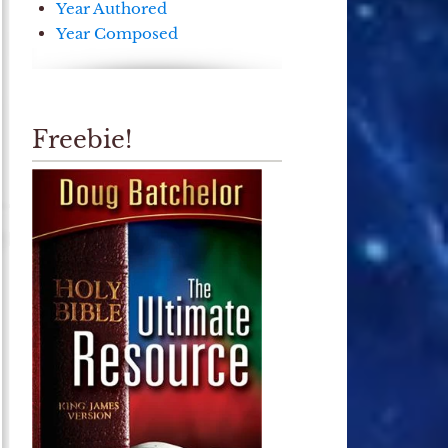
Year Authored
Year Composed
Freebie!