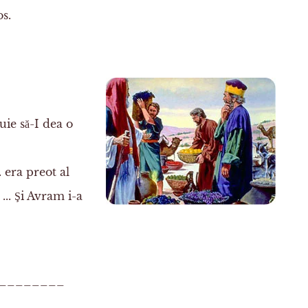
s.
uie să-I dea o
 era preot al
.. Şi Avram i-a
_________