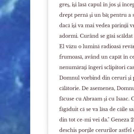
greş, îşi lasă capul în jos şi în
drept pernă şi un băţ pentru a 
dacă îşi va mai vedea părinţii 
adormi. Curând se găsi scăldat d
El văzu o lumină radioasă revăr
frumoasă, având un capăt în cer
nenumăraţi îngeri sclipitori ca
Domnul vorbind din ceruri şi 
călătorie. De asemenea, Domnul 
făcuse cu Abraam şi cu Isaac. C
făgăduit că se va lăsa de căile s
din tot ce-mi vei da." Geneza 
deschis porţile cerurilor astfel