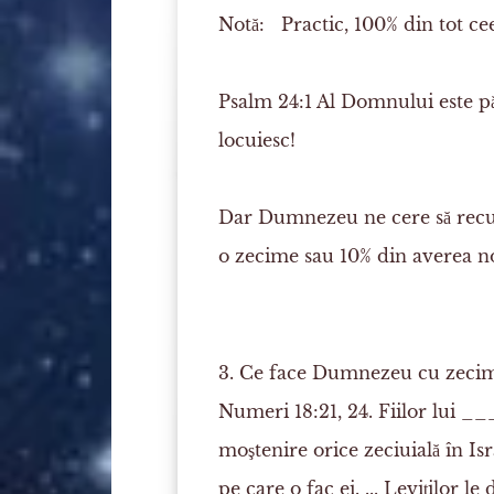
Notă:
Practic, 100% din tot ce
Psalm 24:1
Al Domnului este păm
locuiesc!
Dar Dumnezeu ne cere să recun
o zecime sau 10% din averea no
3. Ce face Dumnezeu cu zecim
Numeri 18:21, 24. Fiilor lui _
moştenire orice
zeciuială
în Isr
pe care o fac ei. ... Leviţilor l