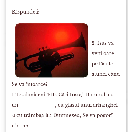
Răspundeţi: ____________________
2. Isus va
veni oare
pe tăcute
atunci când
Se va întoarce?
1 Tesaloniceni 4:16. Căci Însuşi Domnul, cu
un __________, cu glasul unui arhanghel
şi cu
trâmbiţa
lui Dumnezeu, Se va pogorî
din cer.