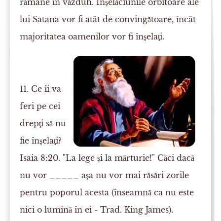
rămâne în văzduh. Înşelăciunile orbitoare ale
lui Satana vor fi atât de convingătoare, încât
majoritatea oamenilor vor fi înşelaţi.
11. Ce îi va
feri pe cei
drepţi să nu
fie înşelaţi?
Isaia 8:20. "La lege şi la mărturie!" Căci dacă
nu vor _____
aşa
nu vor mai răsări zorile
pentru poporul acesta (înseamnă ca nu este
nici o lumină în ei - Trad. King James).