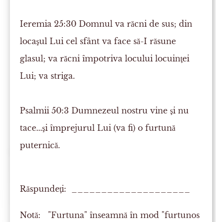
Ieremia 25:30
Domnul va
răcni
de sus; din
locaşul Lui cel sfânt va face să-I răsune
glasul; va răcni împotriva locului locuinţei
Lui; va
striga
.
Psalmii 50:3
Dumnezeul nostru vine şi nu
tace
...şi împrejurul Lui (va fi) o furtună
puternică.
Răspundeţi: ____________________
Notă:
"Furtuna" înseamnă în mod "furtunos