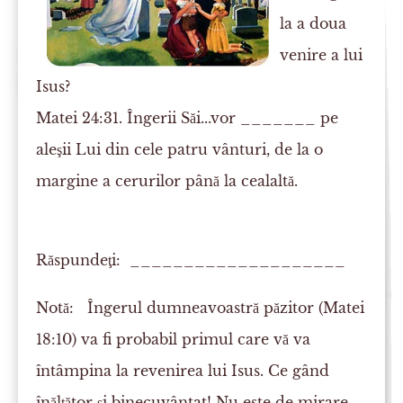
la a doua
venire a lui
Isus?
Matei 24:31. Îngerii Săi...vor _______ pe
aleşii Lui din cele patru vânturi, de la o
margine a cerurilor până la cealaltă.
Răspundeţi: ____________________
Notă:
Îngerul dumneavoastră păzitor (Matei
18:10) va fi probabil primul care vă va
întâmpina la revenirea lui Isus. Ce gând
înălţător şi binecuvântat! Nu este de mirare