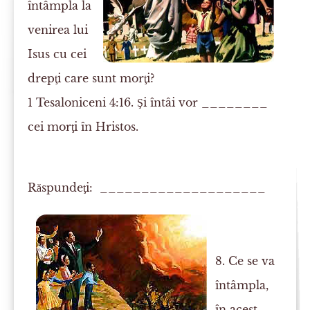
întâmpla la
venirea lui
Isus cu cei
drepţi care sunt morţi?
1 Tesaloniceni 4:16. Şi întâi vor ________
cei morţi în Hristos.
Răspundeţi: ____________________
8. Ce se va
întâmpla,
în acest