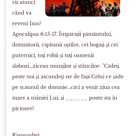
răi atunci
când va
reveni Isus?
Apocalipsa 6:15-17. Împăraţii pământului,
domnitorii, căpitanii oştilor, cei bogaţi şi cei
puternici, toţi robii şi toţi oamenii
slobozi...ziceau munţilor şi stâncilor: "Cădeţi
peste noi şi ascundeţi-ne de faţa Celui ce şade
pe scaunul de domnie...căci a venit ziua cea
mare a mâniei Lui, şi ______
poate
sta în
picioare?
Răspundeţi: ____________________