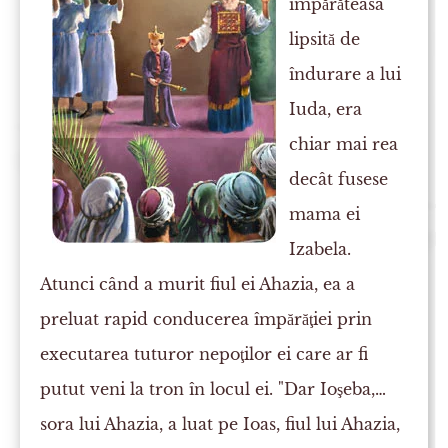
împărăteasa
lipsită de
îndurare a lui
Iuda, era
chiar mai rea
decât fusese
mama ei
Izabela.
Atunci când a murit fiul ei Ahazia, ea a
preluat rapid conducerea împărăţiei prin
executarea tuturor nepoţilor ei care ar fi
putut veni la tron în locul ei. "Dar Ioşeba,…
sora lui Ahazia, a luat pe Ioas, fiul lui Ahazia,