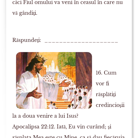
căci Fiul omului va veni în ceasul în care nu
vă gândiţi.
Răspundeţi: ____________________
16. Cum
vor fi
răsplătiţi
credincioşii
la a doua venire a lui Isus?
Apocalipsa 22:12. Iată, Eu vin curând; şi
răsplata Mea este cu Mine, ca să dau fiecăruia