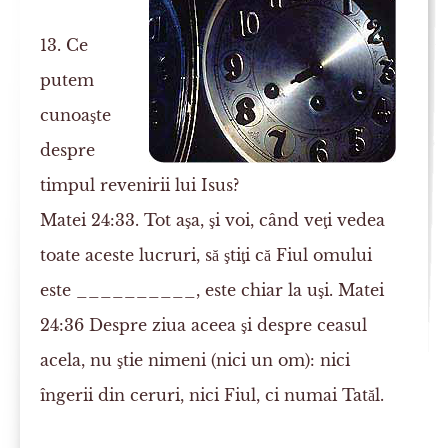
13. Ce
putem
cunoaşte
despre
timpul revenirii lui Isus?
Matei 24:33. Tot aşa, şi voi, când veţi vedea
toate aceste lucruri, să ştiţi că Fiul omului
este __________, este chiar la uşi.
Matei
24:36
Despre ziua aceea şi despre ceasul
acela, nu ştie
nimeni (nici un om)
: nici
îngerii din ceruri, nici Fiul, ci numai Tatăl.