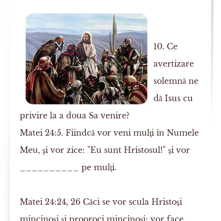
10. Ce
avertizare
solemnă ne
dă Isus cu
privire la a doua Sa venire?
Matei 24:5. Fiindcă vor veni mulţi în Numele
Meu, şi vor zice: "Eu sunt Hristosul!" şi vor
__________ pe mulţi.
Matei 24:24, 26
Căci se vor scula Hristoşi
mincinoşi şi prooroci mincinoşi; vor face