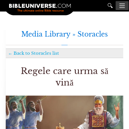
🔍
Media Library »
Storacles
←
Back to
Storacles
list
Regele care urma să
vină