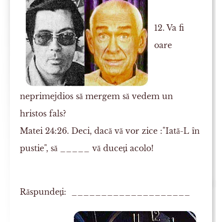
12. Va fi
oare
neprimejdios să mergem să vedem un
hristos fals?
Matei 24:26. Deci, dacă vă vor zice :"Iată-L în
pustie", să _____ vă
duceţi
acolo!
Răspundeţi: ____________________