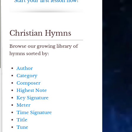
Start your first lesson now!
Christian Hymns
Browse our growing library of
hymns sorted by:
Author
Category
Composer
Highest Note
Key Signature
Meter
Time Signature
Title
Tune