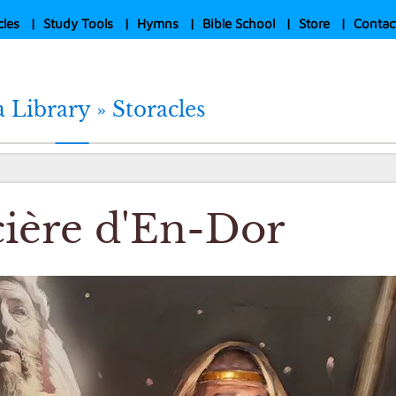
cles
|
Study Tools
|
Hymns
|
Bible School
|
Store
|
Contac
 Library »
Storacles
cière d'En-Dor