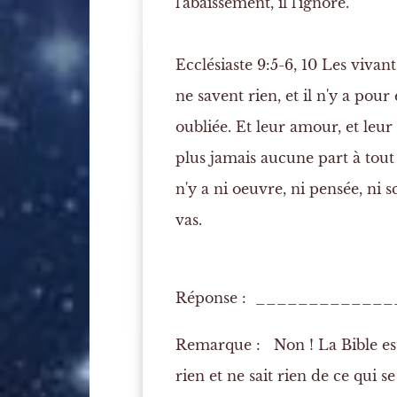
l'abaissement, il l'ignore.
Ecclésiaste 9:5-6, 10
Les vivants
ne savent rien
, et il n'y a pou
oubliée. Et leur
amour
, et leur
plus jamais aucune part à tout ce
n'y a ni oeuvre,
ni pensée
, ni 
vas.
Réponse : ____________
Remarque :
Non ! La Bible est
rien et ne sait rien de ce qui se