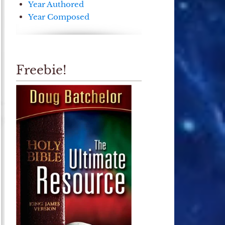
Year Authored
Year Composed
Freebie!