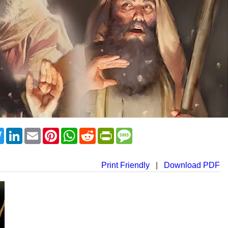
ebook
Twitter
LinkedIn
Email
Pinterest
WhatsApp
Reddit
PrintFriendly
Message
Print Friendly
|
Download PDF