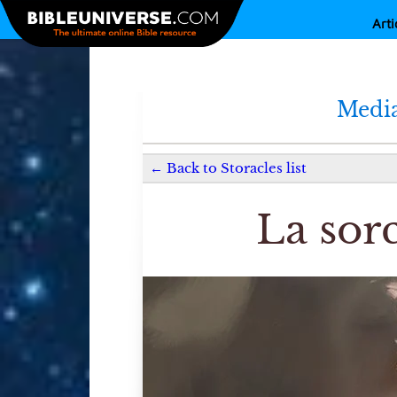
Arti
Media
←
Back to
Storacles
list
La sor