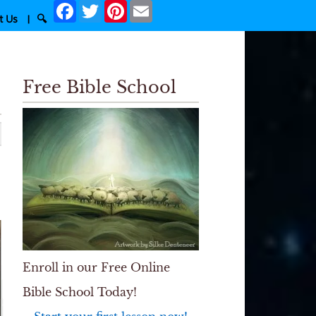
Facebook
Twitter
Pinterest
Email
t Us
|
🔍
Free Bible School
Enroll in our Free Online
Bible School Today!