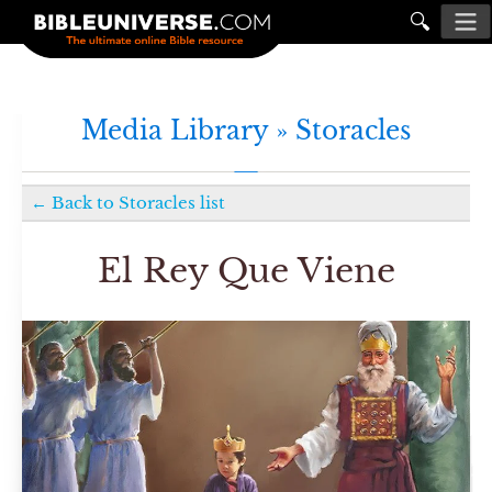
🔍
Media Library »
Storacles
←
Back to
Storacles
list
El Rey Que Viene