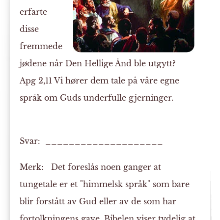
erfarte
disse
fremmede
jødene når Den Hellige Ånd ble utgytt?
Apg 2,11 Vi hører dem tale på våre egne
språk om Guds underfulle gjerninger.
Svar: ____________________
Merk:
Det foreslås noen ganger at
tungetale er et "himmelsk språk" som bare
blir forstått av Gud eller av de som har
fortolkningens gave. Bibelen viser tydelig at