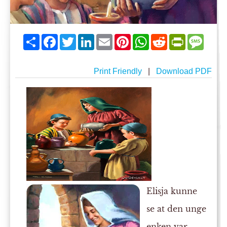
Share
Facebook
Twitter
LinkedIn
Email
Pinterest
WhatsApp
Reddit
PrintFriend
Mess
Print Friendly
|
Download PDF
Elisja kunne
se at den unge
enken var