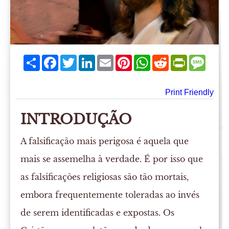
Share
Facebook
Twitter
LinkedIn
Email
Pinterest
WhatsApp
Reddit
PrintFriend
Mess
Print Friendly
INTRODUÇÃO
A falsificação mais perigosa é aquela que
mais se assemelha à verdade. É por isso que
as falsificações religiosas são tão mortais,
embora frequentemente toleradas ao invés
de serem identificadas e expostas. Os