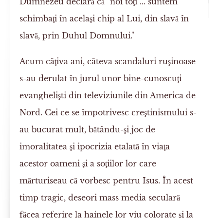
Dumnezeu declară că "noi toţi ... suntem
schimbaţi în acelaşi chip al Lui, din slavă în
slavă, prin Duhul Domnului."
Acum câţiva ani, câteva scandaluri ruşinoase
s-au derulat în jurul unor bine-cunoscuţi
evanghelişti din televiziunile din America de
Nord. Cei ce se împotrivesc creştinismului s-
au bucurat mult, bătându-şi joc de
imoralitatea şi ipocrizia etalată în viaţa
acestor oameni şi a soţiilor lor care
mărturiseau că vorbesc pentru Isus. În acest
timp tragic, deseori mass media seculară
făcea referire la hainele lor viu colorate şi la