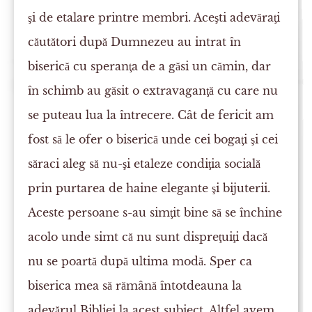
şi de etalare printre membri. Aceşti adevăraţi
căutători după Dumnezeu au intrat în
biserică cu speranţa de a găsi un cămin, dar
în schimb au găsit o extravaganţă cu care nu
se puteau lua la întrecere. Cât de fericit am
fost să le ofer o biserică unde cei bogaţi şi cei
săraci aleg să nu-şi etaleze condiţia socială
prin purtarea de haine elegante şi bijuterii.
Aceste persoane s-au simţit bine să se închine
acolo unde simt că nu sunt dispreţuiţi dacă
nu se poartă după ultima modă. Sper ca
biserica mea să rămână întotdeauna la
adevărul Bibliei la acest subiect. Altfel avem