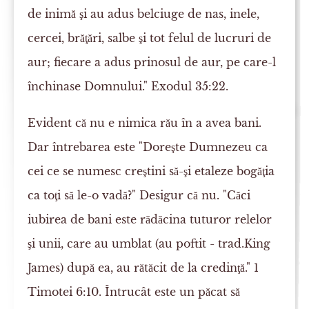
de inimă şi au adus belciuge de nas, inele,
cercei, brăţări, salbe şi tot felul de lucruri de
aur; fiecare a adus prinosul de aur, pe care-l
închinase Domnului." Exodul 35:22.
Evident că nu e nimica rău în a avea bani.
Dar întrebarea este "Doreşte Dumnezeu ca
cei ce se numesc creştini să-şi etaleze bogăţia
ca toţi să le-o vadă?" Desigur că nu. "Căci
iubirea de bani este rădăcina tuturor relelor
şi unii, care au umblat (au poftit - trad.King
James) după ea, au rătăcit de la credinţă." 1
Timotei 6:10. Întrucât este un păcat să