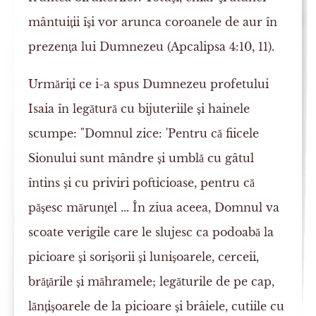
mântuiţii îşi vor arunca coroanele de aur în
prezenţa lui Dumnezeu (Apcalipsa 4:10, 11).
Urmăriţi ce i-a spus Dumnezeu profetului
Isaia în legătură cu bijuteriile şi hainele
scumpe: "Domnul zice: 'Pentru că fiicele
Sionului sunt mândre şi umblă cu gâtul
întins şi cu priviri pofticioase, pentru că
păşesc mărunţel ... În ziua aceea, Domnul va
scoate verigile care le slujesc ca podoabă la
picioare şi sorişorii şi lunişoarele, cerceii,
brăţările şi măhramele; legăturile de pe cap,
lănţişoarele de la picioare şi brâiele, cutiile cu