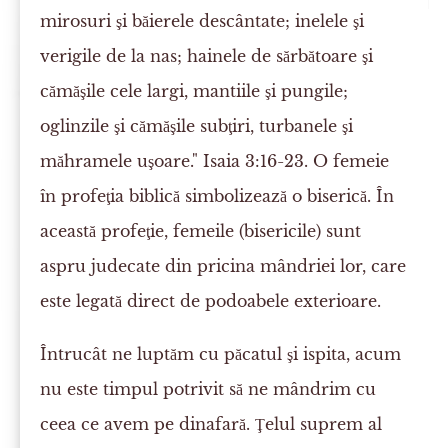
mirosuri şi băierele descântate; inelele şi
verigile de la nas; hainele de sărbătoare şi
cămăşile cele largi, mantiile şi pungile;
oglinzile şi cămăşile subţiri, turbanele şi
măhramele uşoare." Isaia 3:16-23. O femeie
în profeţia biblică simbolizează o biserică. În
această profeţie, femeile (bisericile) sunt
aspru judecate din pricina mândriei lor, care
este legată direct de podoabele exterioare.
Întrucât ne luptăm cu păcatul şi ispita, acum
nu este timpul potrivit să ne mândrim cu
ceea ce avem pe dinafară. Ţelul suprem al