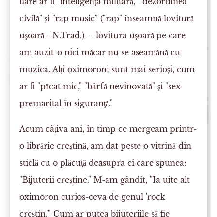
ilare ar fi "inteligenţa militară," "dezordinea
civilă" şi "rap music" ("rap" înseamnă lovitură
uşoară - N.Trad.) -- lovitura uşoară pe care
am auzit-o nici măcar nu se aseamănă cu
muzica. Alţi oximoroni sunt mai serioşi, cum
ar fi "păcat mic," "bârfă nevinovată" şi "sex
premarital în siguranţă."
Acum câţiva ani, în timp ce mergeam printr-
o librărie creştină, am dat peste o vitrină din
sticlă cu o plăcuţă deasupra ei care spunea:
"Bijuterii creştine." M-am gândit, "Ia uite alt
oximoron curios-ceva de genul 'rock
creştin.'" Cum ar putea bijuteriile să fie