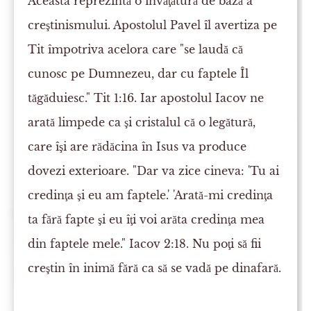
Aceasta reprezintă o învăţătură de bază a
creştinismului. Apostolul Pavel îl avertiza pe
Tit împotriva acelora care "se laudă că
cunosc pe Dumnezeu, dar cu faptele Îl
tăgăduiesc." Tit 1:16. Iar apostolul Iacov ne
arată limpede ca şi cristalul că o legătură,
care îşi are rădăcina în Isus va produce
dovezi exterioare. "Dar va zice cineva: 'Tu ai
credinţa şi eu am faptele.' 'Arată-mi credinţa
ta fără fapte şi eu îţi voi arăta credinţa mea
din faptele mele." Iacov 2:18. Nu poţi să fii
creştin în inimă fără ca să se vadă pe dinafară.