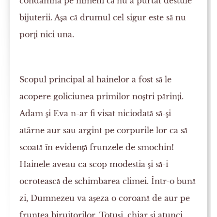
condamna pe nimeni că nu a purtat destule
bijuterii. Aşa că drumul cel sigur este să nu
porţi nici una.
Scopul principal al hainelor a fost să le
acopere goliciunea primilor noştri părinţi.
Adam şi Eva n-ar fi visat niciodată să-şi
atârne aur sau argint pe corpurile lor ca să
scoată în evidenţă frunzele de smochin!
Hainele aveau ca scop modestia şi să-i
ocrotească de schimbarea climei. Într-o bună
zi, Dumnezeu va aşeza o coroană de aur pe
fruntea biruitorilor. Totuşi, chiar şi atunci