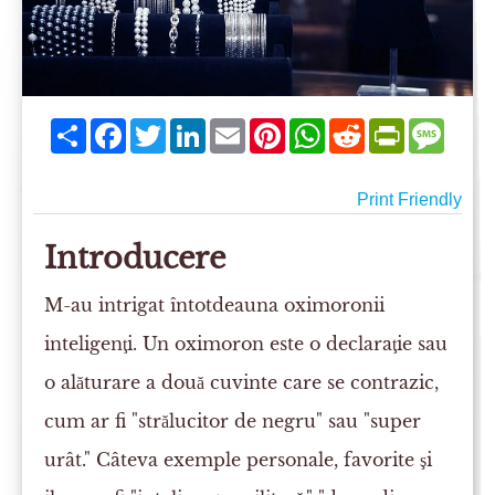
Share
Facebook
Twitter
LinkedIn
Email
Pinterest
WhatsApp
Reddit
PrintFriend
Mess
Print Friendly
Introducere
M-au intrigat întotdeauna oximoronii
inteligenţi. Un oximoron este o declaraţie sau
o alăturare a două cuvinte care se contrazic,
cum ar fi "strălucitor de negru" sau "super
urât." Câteva exemple personale, favorite şi