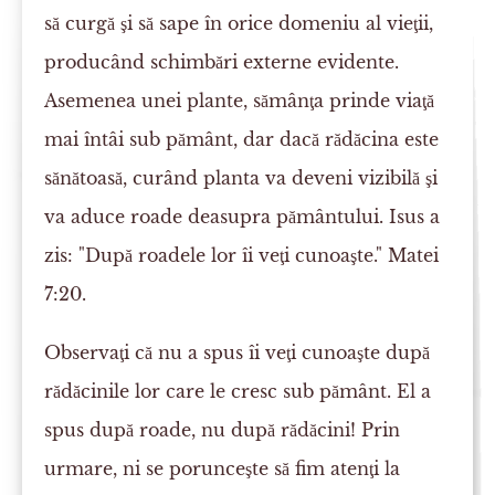
să curgă şi să sape în orice domeniu al vieţii,
producând schimbări externe evidente.
Asemenea unei plante, sămânţa prinde viaţă
mai întâi sub pământ, dar dacă rădăcina este
sănătoasă, curând planta va deveni vizibilă şi
va aduce roade deasupra pământului. Isus a
zis: "După roadele lor îi veţi cunoaşte." Matei
7:20.
Observaţi că nu a spus îi veţi cunoaşte după
rădăcinile lor care le cresc sub pământ. El a
spus după roade, nu după rădăcini! Prin
urmare, ni se porunceşte să fim atenţi la