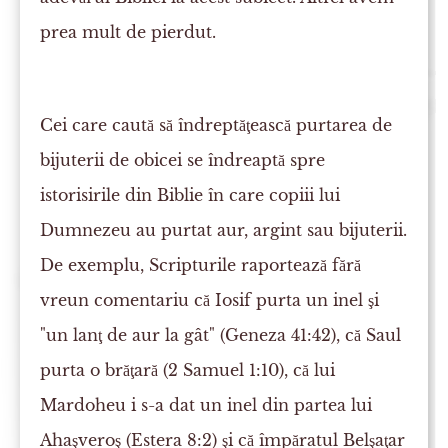
prea mult de pierdut.
Cei care caută să îndreptăţească purtarea de
bijuterii de obicei se îndreaptă spre
istorisirile din Biblie în care copiii lui
Dumnezeu au purtat aur, argint sau bijuterii.
De exemplu, Scripturile raportează fără
vreun comentariu că Iosif purta un inel şi
"un lanţ de aur la gât" (Geneza 41:42), că Saul
purta o brăţară (2 Samuel 1:10), că lui
Mardoheu i s-a dat un inel din partea lui
Ahaşveroş (Estera 8:2) şi că împăratul Belşaţar