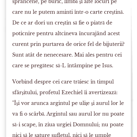
sprâncene, pe buric, limbă şi alte locuri pe
care nu le putem aminti într-o carte creştină.
De ce ar dori un creştin să fie o piatră de
poticnire pentru altcineva încurajând acest
curent prin purtarea de orice fel de bijuterii?
Sunt atât de nenecesare. Mai ales pentru cei
care se pregătesc să-L întâmpine pe Isus.
Vorbind despre cei care trăiesc în timpul
sfârşitului, profetul Ezechiel îi avertizează:
"Îşi vor arunca argintul pe uliţe şi aurul lor le
va fi o scârbă. Argintul sau aurul lor nu poate
să-i scape, în ziua urgiei Domnului; nu poate
nici să le sature sufletul, nici să le umple