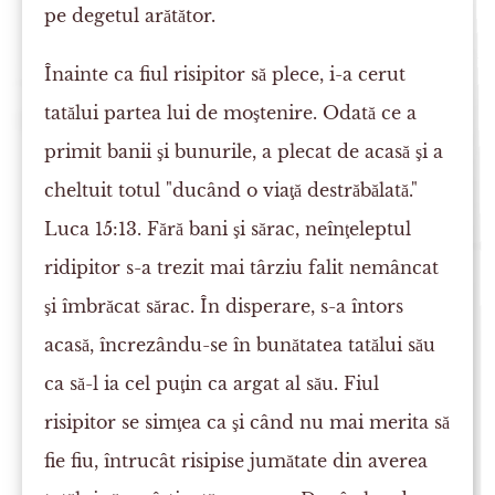
pe degetul arătător.
Înainte ca fiul risipitor să plece, i-a cerut
tatălui partea lui de moştenire. Odată ce a
primit banii şi bunurile, a plecat de acasă şi a
cheltuit totul "ducând o viaţă destrăbălată."
Luca 15:13. Fără bani şi sărac, neînţeleptul
ridipitor s-a trezit mai târziu falit nemâncat
şi îmbrăcat sărac. În disperare, s-a întors
acasă, încrezându-se în bunătatea tatălui său
ca să-l ia cel puţin ca argat al său. Fiul
risipitor se simţea ca şi când nu mai merita să
fie fiu, întrucât risipise jumătate din averea