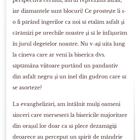
perspectiva cerului, aurul reprezintă asfalt,
iar diamantele sunt blocuri! Ce prosteşte li s-
o fi părând îngerilor ca noi să etalăm asfalt şi
cărămizi pe urechile noastre şi să le înfăşurăm
în jurul degetelor noastre. Nu v-aţi uita lung
la cineva care ar veni la biserica dvs.
săptămâna viitoare purtând un pandantiv
din asfalt negru şi un inel din gudron care să
se asorteze?
La evanghelizări, am întâlnit mulţi oameni
sinceri care merseseră la bisericile majoritare
din oraşul lor doar ca să plece dezamăgiţi
deoarece au perceput un spirit de mândrie