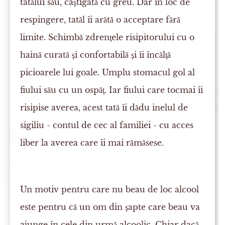
tatălui său, câştigată cu greu. Dar în loc de
respingere, tatăl îi arătă o acceptare fără
limite. Schimbă zdrenţele risipitorului cu o
haină curată şi confortabilă şi îi încălţă
picioarele lui goale. Umplu stomacul gol al
fiului său cu un ospăţ. Iar fiului care tocmai îi
risipise averea, acest tată îi dădu inelul de
sigiliu - contul de cec al familiei - cu acces
liber la averea care îi mai rămăsese.
Un motiv pentru care nu beau de loc alcool
este pentru că un om din şapte care beau va
ajunge în cele din urmă alcoolic. Chiar dacă