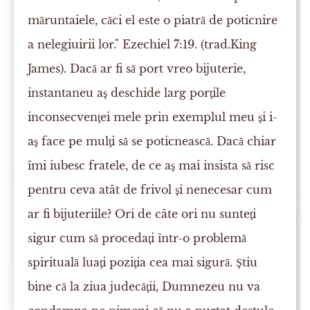
măruntaiele, căci el este o piatră de poticnire
a nelegiuirii lor." Ezechiel 7:19. (trad.King
James). Dacă ar fi să port vreo bijuterie,
instantaneu aş deschide larg porţile
inconsecvenţei mele prin exemplul meu şi i-
aş face pe mulţi să se poticnească. Dacă chiar
îmi iubesc fratele, de ce aş mai insista să risc
pentru ceva atât de frivol şi nenecesar cum
ar fi bijuteriile? Ori de câte ori nu sunteţi
sigur cum să procedaţi într-o problemă
spirituală luaţi poziţia cea mai sigură. Ştiu
bine că la ziua judecăţii, Dumnezeu nu va