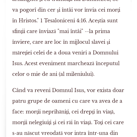
va pogorî din cer şi întâi vor învia cei morţi
în Hristos." 1 Tesaloniceni 4:16. Aceştia sunt
sfinţii care înviază "mai întâi" --la prima
înviere, care are loc în mijlocul slavei şi
măreţiei celei de a doua veniri a Domnului
Isus. Acest eveniment marchează începutul
celor o mie de ani (al mileniului).
Când va reveni Domnul Isus, vor exista doar
patru grupe de oameni cu care va avea de a
face: morţii neprihăniţi, cei drepţi în viaţă,
morţii nelegiuiţi şi cei răi în viaţă. Toţi cei care
s-au născut vreodată vor intra într-una din