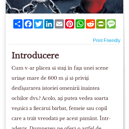
Share
Facebook
Twitter
LinkedIn
Email
Pinterest
WhatsApp
Reddit
PrintFriend
Mess
Print Friendly
Introducere
Cum v-ar plăcea să staţi în faţa unei scene
uriaşe mare de 600 m şi să priviţi
desfăşurarea istoriei omenirii înaintea
ochilor dvs.? Acolo, aţi putea vedea soarta
veşnică a fiecărui bărbat, femeie sau copil
care a trăit vreodată pe acest pământ. Într-
adevăr, Dumnezeu ne oferă o astfel de