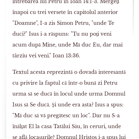
întrebarea lui Petru în Ioan 14:1-3. Mergeţi
înapoi cu trei versete în capitolul anterior
"Doamne", I-a zis Simon Petru, "unde Te
duci?" Isus i-a răspuns: "Tu nu poţi veni
acum după Mine, unde Mă duc Eu, dar mai
târziu vei veni." Ioan 13:36.
Textul acesta reprezintă o dovadă interesantă
cu privire la faptul că într-o bună zi Petru
urma să se ducă în locul unde urma Domnul
Isus să Se ducă. Şi unde era asta? Isus a spus:
"Mă duc să vă pregătesc un loc". Dar nu S-a
înălţat El la casa Tatălui Său, în ceruri, unde
se află locaşurile? Domnul Hristos i-a spus lui