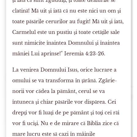
şi iată că sunt zguduiţi, şi toate dealurile se
clatină! Mă uit şi iată că nu este nici un om şi
toate păsările cerurilor au fugit! Mă uit şi iată,
Carmelul este un pustiu şi toate cetăţile sale
sunt nimicite înaintea Domnului şi înaintea
mâniei Lui aprinse!" Ieremia 4:23-26.
La venirea Domnului Isus, orice lucrare a
omului se va transforma în ţărână. Zgârie-
norii vor cădea la pământ, cerul se va
întuneca şi chiar păsările vor dispărea. Cei
drepţi vor fi luaţi de pe pământ şi toţi cei răi
vor fi ucişi. Nu e de mirare că Biblia zice că
mare lucru este să cazi în mâinile