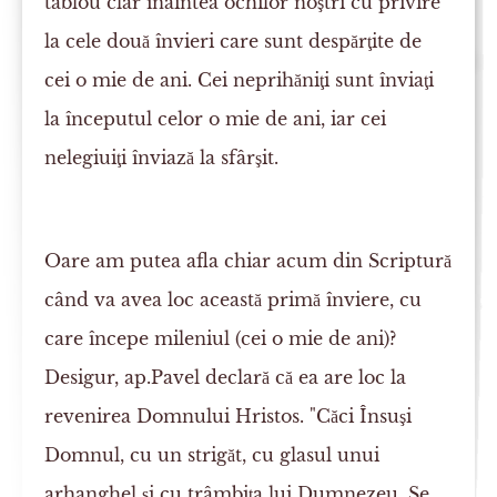
tablou clar înaintea ochilor noştri cu privire
la cele două învieri care sunt despărţite de
cei o mie de ani. Cei neprihăniţi sunt înviaţi
la începutul celor o mie de ani, iar cei
nelegiuiţi înviază la sfârşit.
Oare am putea afla chiar acum din Scriptură
când va avea loc această primă înviere, cu
care începe mileniul (cei o mie de ani)?
Desigur, ap.Pavel declară că ea are loc la
revenirea Domnului Hristos. "Căci Însuşi
Domnul, cu un strigăt, cu glasul unui
arhanghel şi cu trâmbiţa lui Dumnezeu, Se