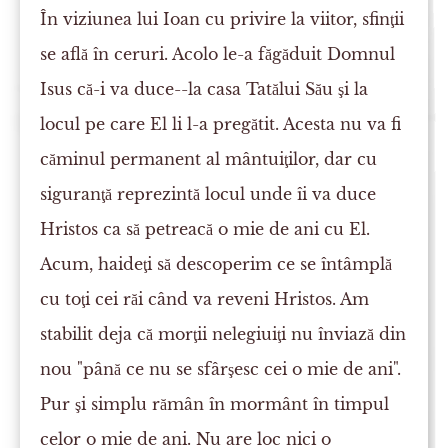
În viziunea lui Ioan cu privire la viitor, sfinţii
se află în ceruri. Acolo le-a făgăduit Domnul
Isus că-i va duce--la casa Tatălui Său şi la
locul pe care El li l-a pregătit. Acesta nu va fi
căminul permanent al mântuiţilor, dar cu
siguranţă reprezintă locul unde îi va duce
Hristos ca să petreacă o mie de ani cu El.
Acum, haideţi să descoperim ce se întâmplă
cu toţi cei răi când va reveni Hristos. Am
stabilit deja că morţii nelegiuiţi nu înviază din
nou "până ce nu se sfârşesc cei o mie de ani".
Pur şi simplu rămân în mormânt în timpul
celor o mie de ani. Nu are loc nici o