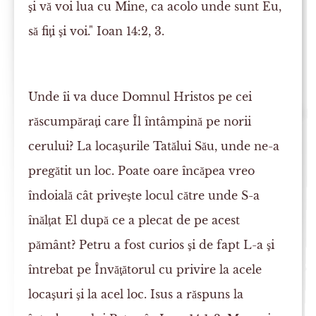
şi vă voi lua cu Mine, ca acolo unde sunt Eu,
să fiţi şi voi." Ioan 14:2, 3.
Unde îi va duce Domnul Hristos pe cei
răscumpăraţi care Îl întâmpină pe norii
cerului? La locaşurile Tatălui Său, unde ne-a
pregătit un loc. Poate oare încăpea vreo
îndoială cât priveşte locul către unde S-a
înălţat El după ce a plecat de pe acest
pământ? Petru a fost curios şi de fapt L-a şi
întrebat pe Învăţătorul cu privire la acele
locaşuri şi la acel loc. Isus a răspuns la