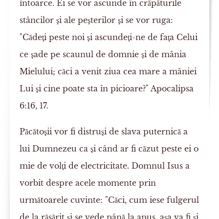
întoarce. Ei se vor ascunde în crăpăturile
stâncilor şi ale peşterilor şi se vor ruga:
"Cădeţi peste noi şi ascundeţi-ne de faţa Celui
ce şade pe scaunul de domnie şi de mânia
Mielului; căci a venit ziua cea mare a mâniei
Lui şi cine poate sta în picioare?" Apocalipsa
6:16, 17.
Păcătoşii vor fi distruşi de slava puternică a
lui Dumnezeu ca şi când ar fi căzut peste ei o
mie de volţi de electricitate. Domnul Isus a
vorbit despre acele momente prin
următoarele cuvinte: "Căci, cum iese fulgerul
de la răsărit şi se vede până la apus, aşa va fi şi