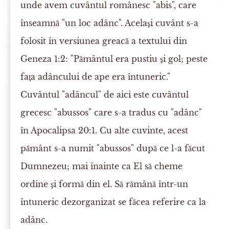
unde avem cuvântul românesc "abis", care
înseamnă "un loc adânc". Acelaşi cuvânt s-a
folosit în versiunea greacă a textului din
Geneza 1:2: "Pământul era pustiu şi gol; peste
faţa adâncului de ape era întuneric."
Cuvântul "adâncul" de aici este cuvântul
grecesc "abussos" care s-a tradus cu "adânc"
în Apocalipsa 20:1. Cu alte cuvinte, acest
pământ s-a numit "abussos" după ce l-a făcut
Dumnezeu; mai înainte ca El să cheme
ordine şi formă din el. Să rămână într-un
întuneric dezorganizat se făcea referire ca la
adânc.