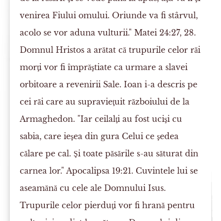
venirea Fiului omului. Oriunde va fi stârvul,
acolo se vor aduna vulturii." Matei 24:27, 28.
Domnul Hristos a arătat că trupurile celor răi
morţi vor fi împrăştiate ca urmare a slavei
orbitoare a revenirii Sale. Ioan i-a descris pe
cei răi care au supravieţuit războiului de la
Armaghedon. "Iar ceilalţi au fost ucişi cu
sabia, care ieşea din gura Celui ce şedea
călare pe cal. Şi toate păsările s-au săturat din
carnea lor." Apocalipsa 19:21. Cuvintele lui se
aseamănă cu cele ale Domnului Isus.
Trupurile celor pierduţi vor fi hrană pentru