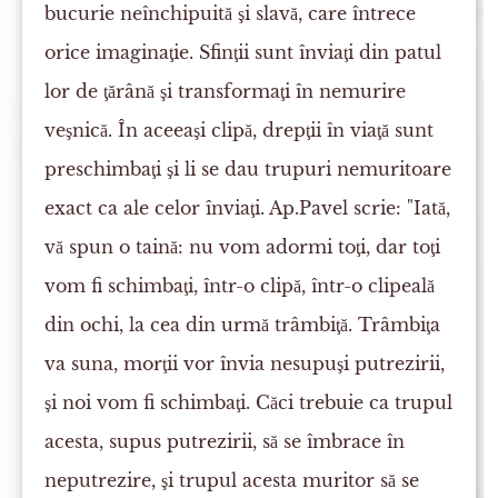
bucurie neînchipuită şi slavă, care întrece
orice imaginaţie. Sfinţii sunt înviaţi din patul
lor de ţărână şi transformaţi în nemurire
veşnică. În aceeaşi clipă, drepţii în viaţă sunt
preschimbaţi şi li se dau trupuri nemuritoare
exact ca ale celor înviaţi. Ap.Pavel scrie: "Iată,
vă spun o taină: nu vom adormi toţi, dar toţi
vom fi schimbaţi, într-o clipă, într-o clipeală
din ochi, la cea din urmă trâmbiţă. Trâmbiţa
va suna, morţii vor învia nesupuşi putrezirii,
şi noi vom fi schimbaţi. Căci trebuie ca trupul
acesta, supus putrezirii, să se îmbrace în
neputrezire, şi trupul acesta muritor să se