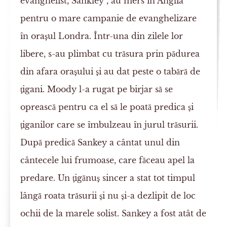
evanghelist, Sankley , au mers în Anglia
pentru o mare campanie de evanghelizare
în oraşul Londra. Într-una din zilele lor
libere, s-au plimbat cu trăsura prin pădurea
din afara oraşului şi au dat peste o tabără de
ţigani. Moody l-a rugat pe birjar să se
oprească pentru ca el să le poată predica şi
ţiganilor care se îmbulzeau în jurul trăsurii.
După predică Sankey a cântat unul din
cântecele lui frumoase, care făceau apel la
predare. Un ţigănuş sincer a stat tot timpul
lângă roata trăsurii şi nu şi-a dezlipit de loc
ochii de la marele solist. Sankey a fost atât de