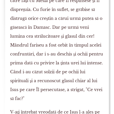
către faţă cu Mesia pe care Îl respinsese şi Îl
dispreţuia. Cu furie în suflet, se grăbise să
distrugă orice creştin a cărui urmă putea să o
găsească în Damasc. Dar pe urmă veni
lumina cea strălucitoare şi glasul din cer!
Mândrul fariseu a fost orbit în timpul acelei
confruntări, dar i s-au deschis şi ochii pentru
prima dată cu privire la ţinta urei lui intense.
Când i-au căzut solzii de pe ochii lui
spirituali şi a recunoscut glasul chiar al lui
Isus pe care Îl persecutase, a strigat, "Ce vrei
să fac?"
V-aţi întrebat vreodată de ce Isus l-a ales pe