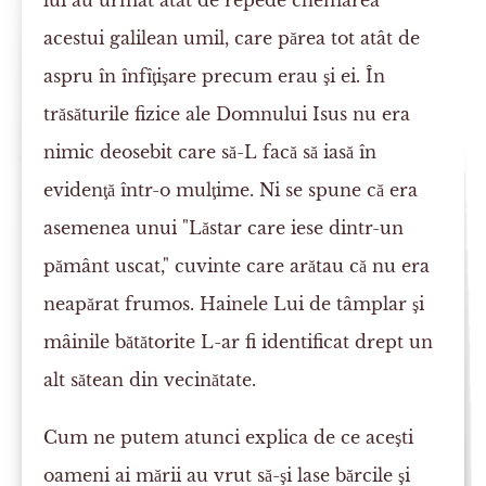
lui au urmat atât de repede chemarea
acestui galilean umil, care părea tot atât de
aspru în înfîţişare precum erau şi ei. În
trăsăturile fizice ale Domnului Isus nu era
nimic deosebit care să-L facă să iasă în
evidenţă într-o mulţime. Ni se spune că era
asemenea unui "Lăstar care iese dintr-un
pământ uscat," cuvinte care arătau că nu era
neapărat frumos. Hainele Lui de tâmplar şi
mâinile bătătorite L-ar fi identificat drept un
alt sătean din vecinătate.
Cum ne putem atunci explica de ce aceşti
oameni ai mării au vrut să-şi lase bărcile şi