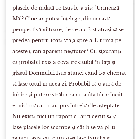
plasele de îndată ce Isus le-a zis: "Urmează-
Mă"? Cine ar putea înţelege, din această
perspectivă viitoare, de ce au fost atraşi să se
predea pentru toată viaţa spre a-L urma pe
aceste ţăran aparent neştiutor? Cu siguranţă
că probabil exista ceva irezistibil în faţa şi
glasul Domnului Isus atunci când i-a chemat
să lase totul în acea zi. Probabil că o aură de
iubire şi putere strălucea cu atâta târie încât
ei nici măcar n-au pus întrebările aşteptate.
Nu există nici un raport că ar fi cerut să-şi
lase plasele lor scumpe şi cât li se va plăti
pentru asta sau cum să-şi lase familia şi