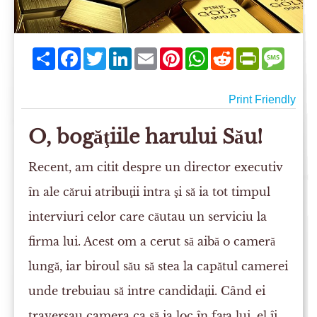
Share
Facebook
Twitter
LinkedIn
Email
Pinterest
WhatsApp
Reddit
PrintFriend
Mess
Print Friendly
O, bogăţiile harului Său!
Recent, am citit despre un director executiv
în ale cărui atribuţii intra şi să ia tot timpul
interviuri celor care căutau un serviciu la
firma lui. Acest om a cerut să aibă o cameră
lungă, iar biroul său să stea la capătul camerei
unde trebuiau să intre candidaţii. Când ei
traversau camera ca să ia loc în faţa lui, el îi