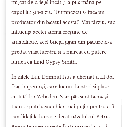
mişcat de băieţel încât şi-a pus mâna pe
capul lui şi i-a zis: "Dumnezeu să facă un
predicator din băiatul acesta!" Mai târziu, sub
influenţa acelei atenţii creştine de
amabilitate, acel băieţel ţigan din pădure şi-a
predat viaţa lucrării şi a marcat cu putere
lumea ca fiind Gypsy Smith.
În zilele Lui, Domnul Isus a chemat şi El doi
fraţi impetuoşi, care lucrau la bărci şi plase
cu tatăl lor Zebedeu. S-ar părea că Iacov şi
Ioan se potriveau chiar mai puţin pentru a fi
candidaţi la lucrare decât năvalnicul Petru.
Aveau temperamente furtunoase şi s-ar fi