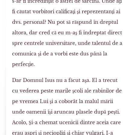
s-ar fi încredinţat o astfel de sarcină. Unde aţi
fi căutat vorbitori calificaţi şi reprezentanţi ai
dvs. personal? Nu pot să răspund în dreptul
altora, dar cred că eu m-aş fi îndreptat direct
spre centrele universitare, unde talentul de a
comunica şi de a vorbi este dus până la
perfecţie.
Dar Domnul Isus nu a făcut aşa. El a trecut
cu vederea peste marile şcoli ale rabinilor de
pe vremea Lui şi a coborât la malul mării
unde oamenii îşi aruncau plasele după peşti.
Acolo, Şi-a chemat ucenicii dintre aceia care
erau aspri şi neciopliţi şi chiar vulgari. I-a