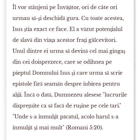
Îl vor stânjeni pe Învăţător, ori de câte ori
urmau să-şi deschidă gura. Cu toate acestea,
Isus ştia exact ce face. El a văzut potenţialul
de slavă din viaţa acestor fraţi gâlcevitori.
Unul dintre ei urma să devină cel mai gingaş
din cei doisprezece, care se odihnea pe
pieptul Domnului Isus şi care urma să scrie
epistole fără seamăn despre iubirea pentru
alţii. Încă o dată, Dumnezeu alesese "lucrurile
dispreţuite ca să facă de ruşine pe cele tari."
"Unde s-a înmulţit păcatul, acolo harul s-a
înmulţit şi mai mult" (Romani 5:20).