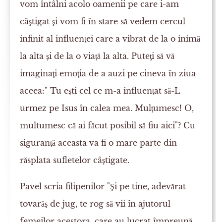
vom întâlni acolo oamenii pe care i-am
câştigat şi vom fi în stare să vedem cercul
infinit al influenţei care a vibrat de la o inimă
la alta şi de la o viaţă la alta. Puteţi să vă
imaginaţi emoţia de a auzi pe cineva în ziua
aceea:" Tu eşti cel ce m-a influenţat să-L
urmez pe Isus în calea mea. Mulţumesc! O,
multumesc că ai făcut posibil să fiu aici"? Cu
siguranţă aceasta va fi o mare parte din
răsplata sufletelor câştigate.
Pavel scria filipenilor "Şi pe tine, adevărat
tovarăş de jug, te rog să vii în ajutorul
femeilor acestora, care au lucrat împreună