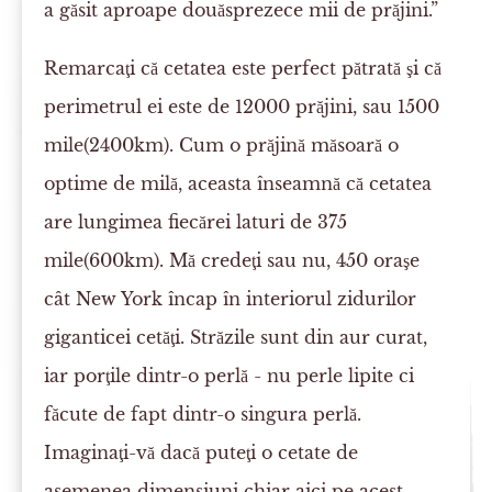
a găsit aproape douăsprezece mii de prăjini.”
Remarcaţi că cetatea este perfect pătrată şi că
perimetrul ei este de 12000 prăjini, sau 1500
mile(2400km). Cum o prăjină măsoară o
optime de milă, aceasta înseamnă că cetatea
are lungimea fiecărei laturi de 375
mile(600km). Mă credeţi sau nu, 450 oraşe
cât New York încap în interiorul zidurilor
giganticei cetăţi. Străzile sunt din aur curat,
iar porţile dintr-o perlă - nu perle lipite ci
făcute de fapt dintr-o singura perlă.
Imaginaţi-vă dacă puteţi o cetate de
asemenea dimensiuni chiar aici pe acest