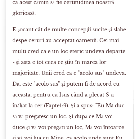
ca acest cămin să fie certitudinea noastră
glorioasă.
E şocant cât de multe concepţii sucite şi slabe
despe ceruri au acceptat oamenii. Cei mai
multi cred ca e un loc eteric undeva departe
- şi asta e tot ceea ce ştiu în marea lor
majoritate. Unii cred ca e "acolo sus" undeva.
Da, este "acolo sus" şi putem fi de acord cu
aceasta, pentru ca Isus când a plecat S-a
înălţat la cer (Fapte1:9). Şi a spus: "Eu Mă duc
să vă pregătesc un loc. Şi după ce Mă voi
duce şi vă voi pregăti un loc, Mă voi întoarce
şi vă voi lua cu Mine, ca acolo unde sunt Eu,