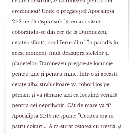
cetate construieşte Dumnezeu pentru cei
credincioşi? Unde o pregăteşte? Apocalipsa
21:2 ne dă răspunsul: "Şi eu am văzut
coborându-se din cer de la Dumnezeu,
cetatea sfântă, noul Ierusalim." În paradis în
acest moment, mult deasupra stelelor şi
planetelor, Dumnezeu pregăteşte locuinţe
pentru tine şi pentru mine. Într-o zi această
cetate albă, strălucitoare va coborî jos pe
pământ şi va rămâne aici ca locuinţă veşnică
pentru cei neprihăniţi. Cât de mare va fi?
Apocalipsa 21:16 ne spune: "Cetatea era în
patru colţuri ... A măsurat cetatea cu trestia, şi