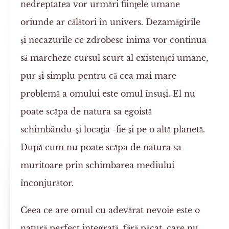
nedreptatea vor urmări fiinţele umane
oriunde ar călători în univers. Dezamăgirile
şi necazurile ce zdrobesc inima vor continua
să marcheze cursul scurt al existenţei umane,
pur şi simplu pentru că cea mai mare
problemă a omului este omul însuşi. El nu
poate scăpa de natura sa egoistă
schimbându-şi locaţia -fie şi pe o altă planetă.
După cum nu poate scăpa de natura sa
muritoare prin schimbarea mediului
înconjurător.
Ceea ce are omul cu adevărat nevoie este o
natură perfect integrată, fără păcat, care nu