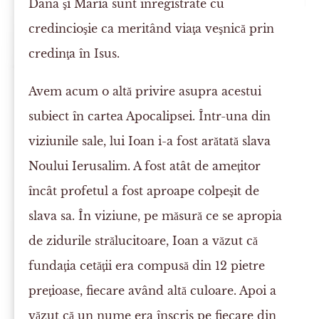
Dana şi Maria sunt înregistrate cu
credincioşie ca meritând viaţa veşnică prin
credinţa în Isus.
Avem acum o altă privire asupra acestui
subiect în cartea Apocalipsei. Într-una din
viziunile sale, lui Ioan i-a fost arătată slava
Noului Ierusalim. A fost atât de ameţitor
încât profetul a fost aproape colpeşit de
slava sa. În viziune, pe măsură ce se apropia
de zidurile strălucitoare, Ioan a văzut că
fundaţia cetăţii era compusă din 12 pietre
preţioase, fiecare având altă culoare. Apoi a
văzut că un nume era înscris pe fiecare din