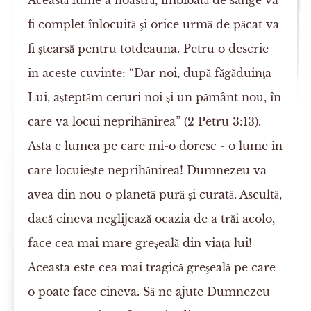
Această lume a noastră, îmbibată de sânge va
fi complet înlocuită şi orice urmă de păcat va
fi ştearsă pentru totdeauna. Petru o descrie
în aceste cuvinte: “Dar noi, după făgăduinţa
Lui, aşteptăm ceruri noi şi un pământ nou, în
care va locui neprihănirea” (2 Petru 3:13).
Asta e lumea pe care mi-o doresc - o lume în
care locuieşte neprihănirea! Dumnezeu va
avea din nou o planetă pură şi curată. Ascultă,
dacă cineva neglijează ocazia de a trăi acolo,
face cea mai mare greşeală din viaţa lui!
Aceasta este cea mai tragică greşeală pe care
o poate face cineva. Să ne ajute Dumnezeu