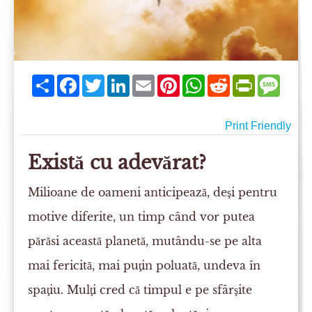
Share
Facebook
Twitter
LinkedIn
Email
Pinterest
WhatsApp
Reddit
PrintFriend
Mess
Print Friendly
Există cu adevărat?
Milioane de oameni anticipează, deşi pentru
motive diferite, un timp când vor putea
părăsi această planetă, mutându-se pe alta
mai fericită, mai puţin poluată, undeva în
spaţiu. Mulţi cred că timpul e pe sfârşite