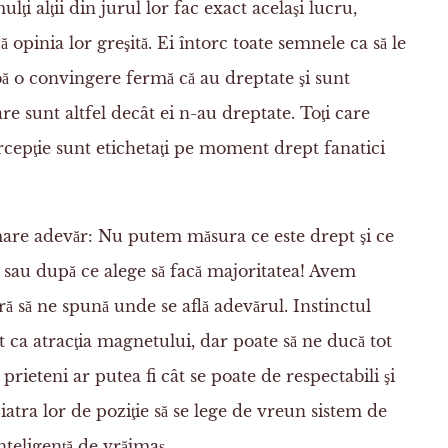
lţi alţii din jurul lor fac exact acelaşi lucru,
opinia lor greşită. Ei întorc toate semnele ca să le
ibă o convingere fermă că au dreptate şi sunt
care sunt altfel decât ei n-au dreptate. Toţi care
rcepţie sunt etichetaţi pe moment drept fanatici
mare adevăr: Nu putem măsura ce este drept şi ce
m sau după ce alege să facă majoritatea! Avem
ă să ne spună unde se află adevărul. Instinctul
pt ca atracţia magnetului, dar poate să ne ducă tot
 prieteni ar putea fi cât se poate de respectabili şi
piatra lor de poziţie să se lege de vreun sistem de
nteligenţă de vrăjmaş.