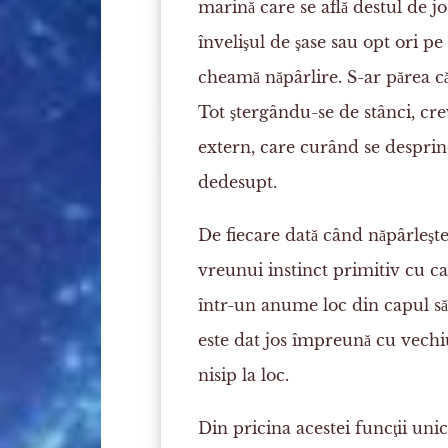
marină care se află destul de jo
învelişul de şase sau opt ori p
cheamă năpârlire. S-ar părea că
Tot ştergându-se de stânci, crev
extern, care curând se desprind
dedesupt.
De fiecare dată când năpârleşte
vreunui instinct primitiv cu car
într-un anume loc din capul său
este dat jos împreună cu vechiul 
nisip la loc.
Din pricina acestei funcţii unic