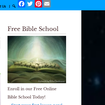
Facebook
Twitter
Pinterest
Email
t Us
|
🔍
Free Bible School
Enroll in our Free Online
Bible School Today!