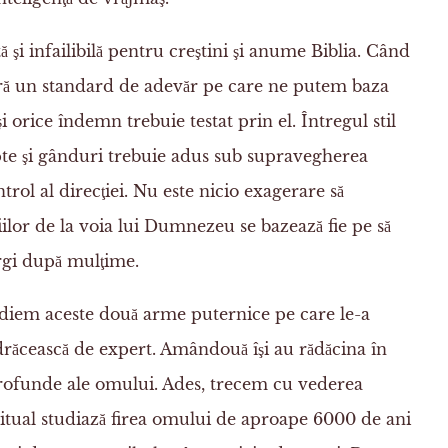
ă şi infailibilă pentru creştini şi anume Biblia. Când
ră un standard de adevăr pe care ne putem baza
 orice îndemn trebuie testat prin el. Întregul stil
apte şi gânduri trebuie adus sub supravegherea
rol al direcţiei. Nu este nicio exagerare să
ilor de la voia lui Dumnezeu se bazează fie pe să
ergi după mulţime.
udiem aceste două arme puternice pe care le-a
i drăcească de expert. Amândouă îşi au rădăcina în
profunde ale omului. Ades, trecem cu vederea
itual studiază firea omului de aproape 6000 de ani