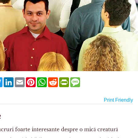
ebook
Twitter
LinkedIn
Email
Pinterest
WhatsApp
Reddit
PrintFriendly
Message
Print Friendly
e
cruri foarte interesante despre o mică creatură