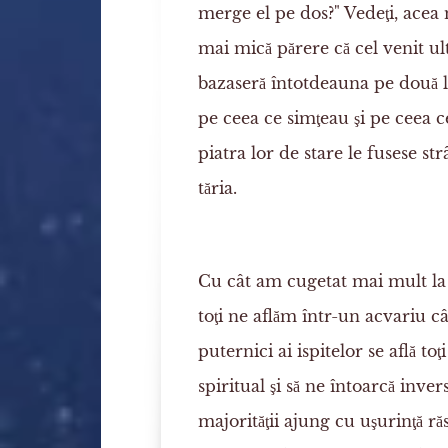
merge el pe dos?" Vedeţi, acea 
mai mică părere că cel venit ul
bazaseră întotdeauna pe două l
pe ceea ce simţeau şi pe ceea c
piatra lor de stare le fusese s
tăria.
Cu cât am cugetat mai mult la
toţi ne aflăm într-un acvariu
puternici ai ispitelor se află t
spiritual şi să ne întoarcă inve
majorităţii ajung cu uşurinţă ră