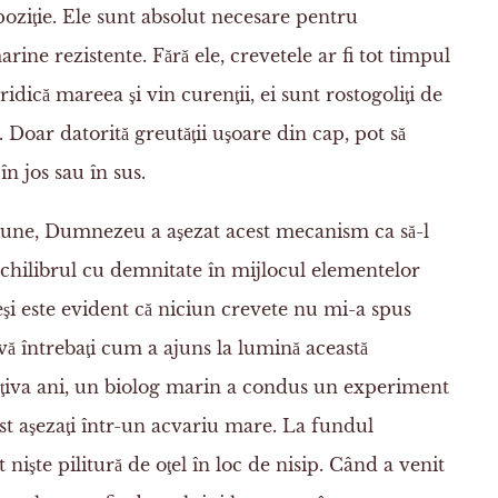
 poziţie. Ele sunt absolut necesare pentru
arine rezistente. Fără ele, crevetele ar fi tot timpul
idică mareea şi vin curenţii, ei sunt rostogoliţi de
 Doar datorită greutăţii uşoare din cap, pot să
n jos sau în sus.
ciune, Dumnezeu a aşezat acest mecanism ca să-l
echilibrul cu demnitate în mijlocul elementelor
eşi este evident că niciun crevete nu mi-a spus
 vă întrebaţi cum a ajuns la lumină această
ţiva ani, un biolog marin a condus un experiment
st aşezaţi într-un acvariu mare. La fundul
 nişte pilitură de oţel în loc de nisip. Când a venit