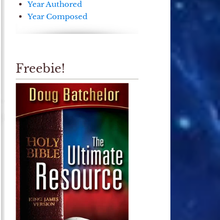
Year Authored
Year Composed
Freebie!