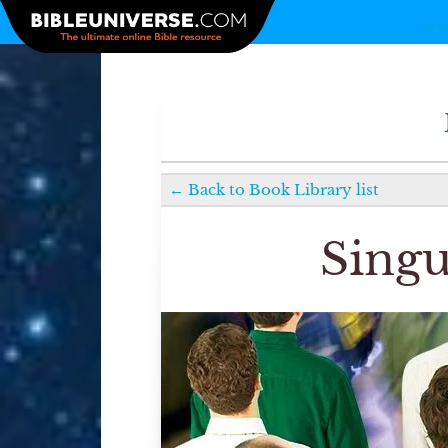
Arti
←
Back to
Book Library
list
Singu