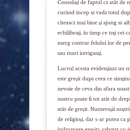
Consolaţi de faptul că atât de mu
curând încep să vadă totul după 
citească mai bine şi ajung să a
echilibraţi, în timp ce toţi cei 
merg contrar felului lor de pe
sau mari intriganţi.
Lucrul acesta evidenţiază un 
este greşit după ceea ce simţi
nevoie de ceva din afara noastr
nostru poate fi tot atât de dre
atât de greşit. Numeroşii noştri
de religioşi, dar s-ar putea ca 
îndrumare greşită, sabotat cu i