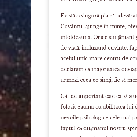
Există o singură piatră adevărat
Cuvântul ajunge în minte, ofe
întotdeauna. Orice simţământ şi
de viaţă, incluzând cuvinte, f
acelui unic mare centru de cont
declarăm că majoritatea deviaţi
urmezi ceea ce simţi, fie să m
Cât de important este ca să st
folosit Satana cu abilitatea lu
nevoile psihologice cele mai 
faptul că duşmanul nostru spir