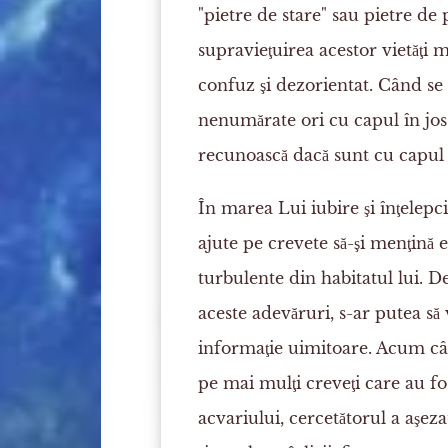
"pietre de stare" sau pietre de
supravieţuirea acestor vietăţi m
confuz şi dezorientat. Când se r
nenumărate ori cu capul în jos.
recunoască dacă sunt cu capul î
În marea Lui iubire şi înţelep
ajute pe crevete să-şi menţină 
turbulente din habitatul lui. D
aceste adevăruri, s-ar putea să
informaţie uimitoare. Acum câ
pe mai mulţi creveţi care au fo
acvariului, cercetătorul a aşezat