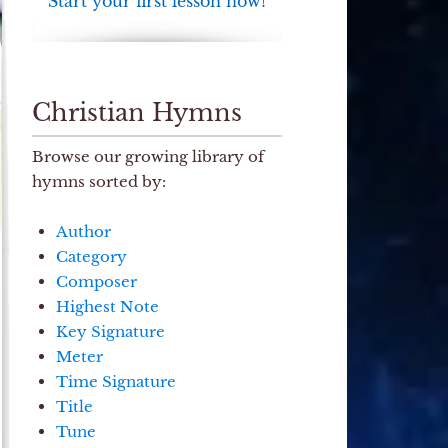
Start your first lesson now!
Christian Hymns
Browse our growing library of
hymns sorted by:
Author
Category
Composer
Highest Note
Key Signature
Meter
Time Signature
Title
Tune