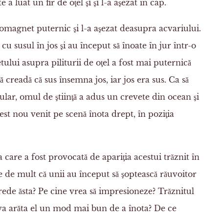
 a luat un fir de oţel şi şi l-a aşezat în cap.
omagnet puternic şi l-a aşezat deasupra acvariului.
 cu susul în jos şi au început să înoate în jur într-o
tului asupra piliturii de oţel a fost mai puternică
ă creadă că sus însemna jos, iar jos era sus. Ca să
lar, omul de ştiinţă a adus un crevete din ocean şi
cest nou venit pe scenă înota drept, în poziţia
 care a fost provocată de apariţia acestui trăznit în
e de mult că unii au început să şoptească răuvoitor
crede ăsta? Pe cine vrea să impresioneze? Trăznitul
 va arăta el un mod mai bun de a înota? De ce