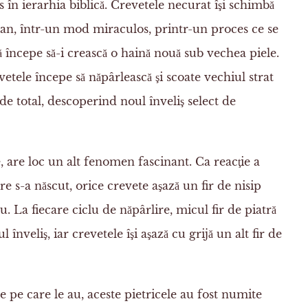
s în ierarhia biblică. Crevetele necurat îşi schimbă
e an, într-un mod miraculos, printr-un proces ce se
 începe să-i crească o haină nouă sub vechea piele.
etele începe să năpârlească şi scoate vechiul strat
e total, descoperind noul înveliş select de
, are loc un alt fenomen fascinant. Ca reacţie a
e s-a născut, orice crevete aşază un fir de nisip
. La fiecare ciclu de năpârlire, micul fir de piatră
înveliş, iar crevetele îşi aşază cu grijă un alt fir de
e pe care le au, aceste pietricele au fost numite