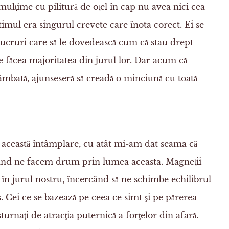
mulţime cu pilitură de oţel în cap nu avea nici cea
timul era singurul crevete care înota corect. Ei se
ucruri care să le dovedească cum că stau drept -
e făcea majoritatea din jurul lor. Dar acum că
trâmbată, ajunseseră să creadă o minciună cu toată
 această întâmplare, cu atât mi-am dat seama că
 când ne facem drum prin lumea aceasta. Magneţii
oţi în jurul nostru, încercând să ne schimbe echilibrul
rs. Cei ce se bazează pe ceea ce simt şi pe părerea
sturnaţi de atracţia puternică a forţelor din afară.