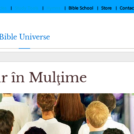
cles
|
Study Tools
|
Hymns
|
Bible School
|
Store
|
Contac
Bible Universe
r în Mulţime