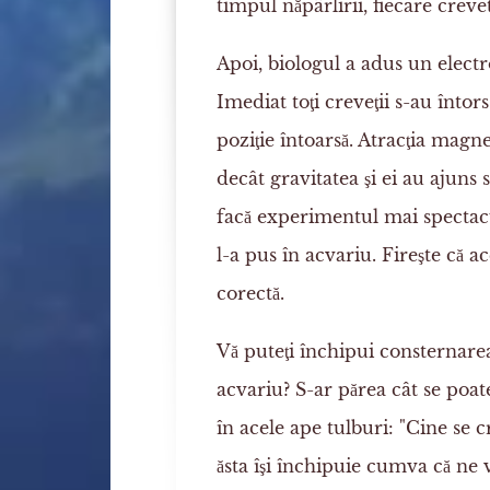
timpul năpârlirii, fiecare crevete
Apoi, biologul a adus un electr
Imediat toţi creveţii s-au întors
poziţie întoarsă. Atracţia magne
decât gravitatea şi ei au ajuns s
facă experimentul mai spectacu
l-a pus în acvariu. Fireşte că a
corectă.
Vă puteţi închipui consternarea
acvariu? S-ar părea cât se poat
în acele ape tulburi: "Cine se 
ăsta îşi închipuie cumva că ne