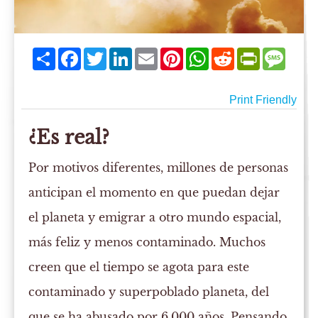
Share
Facebook
Twitter
LinkedIn
Email
Pinterest
WhatsApp
Reddit
PrintFriend
Mess
Print Friendly
¿Es real?
Por motivos diferentes, millones de personas
anticipan el momento en que puedan dejar
el planeta y emigrar a otro mundo espacial,
más feliz y menos contaminado. Muchos
creen que el tiempo se agota para este
contaminado y superpoblado planeta, del
que se ha abusado por 6,000 años. Pensando